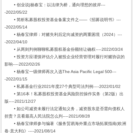
• 创业说|杨春宝：以法律为桥，通向理想的彼岸---
-2022/05/22
• 简析私募股权投资基金备案文件之——《招募说明书》---
-2022/05/14
• 杨春宝律师：对赌失利后定向减资的两重困境（2024）---
-2022/04/10
• 从两则判例聊聊私募股权基金份额转让确权----2022/03/24
• 投资方应谨慎评估介入被投企业经营管理对履行对赌协议的
影响----2022/02/26
• 杨春宝一级律师再次入选The Asia Pacific Legal 500---
-2022/01/15
• 私募基金行业2021年度27个典型司法判例----2022/01/02
• 第16本！私募股权投资基金风险防控操作实务（第2版）出
版----2021/12/27
• 如公司减资未履行法定通知义务，减资股东是否需向债权人
担责？且看最高人民法院怎么判----2021/08/28
• 杨春宝律师参与编著《服务贸易海外重点市场拓展指南(欧洲
卷·意大利)》----2021/08/14