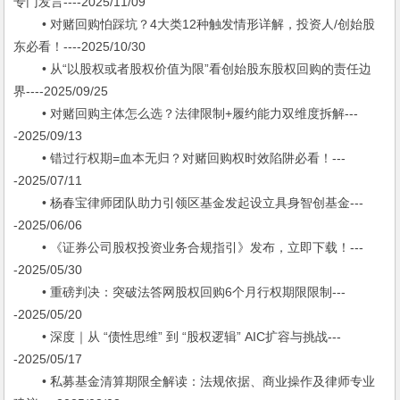
专门发言----2025/11/09
• 对赌回购怕踩坑？4大类12种触发情形详解，投资人/创始股
东必看！----2025/10/30
• 从“以股权或者股权价值为限”看创始股东股权回购的责任边
界----2025/09/25
• 对赌回购主体怎么选？法律限制+履约能力双维度拆解---
-2025/09/13
• 错过行权期=血本无归？对赌回购权时效陷阱必看！---
-2025/07/11
• 杨春宝律师团队助力引领区基金发起设立具身智创基金---
-2025/06/06
• 《证券公司股权投资业务合规指引》发布，立即下载！---
-2025/05/30
• 重磅判决：突破法答网股权回购6个月行权期限限制---
-2025/05/20
• 深度｜从 “债性思维” 到 “股权逻辑” AIC扩容与挑战---
-2025/05/17
• 私募基金清算期限全解读：法规依据、商业操作及律师专业