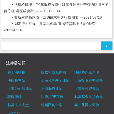
• 法律桥讲坛｜“私募股权投资中对赌条款与经营权的应用与案
例分析”讲座成功举办----2021/08/14
• 案析对赌条款项下回购请求权之行权期限----2021/07/10
• 划定行为红线、共享黑名单 直播带货戴上法治“金箍”---
-2021/05/18
文章导航
1
法律桥站群
关于法律桥
版权和隐私声明
法律桥严正声明
法律桥主站
上海私募基金律师
上海投资并购律师
上海公司法律师
上海股权律师
上海投融资律师
聘请律师
法律桥PE宝典
私募基金风控合集
私募法律讲堂
对赌回购合集
客户及网友评价
Sitemap