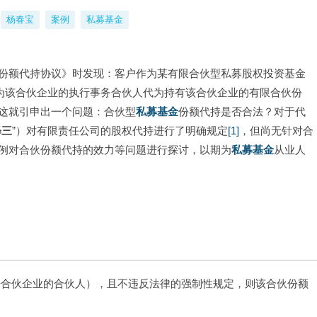
杨春宝
案例
私募基金
份额代持协议》时发现：客户作为某有限合伙型私募股权投资基金
为该合伙企业的执行事务合伙人代为持有该合伙企业的有限合伙份
这就引申出一个问题：合伙型
私募基金
份额代持是否合法？对于代
释三
”）对有限责任公司的股权代持进行了明确规定
[1]
，但尚无针对合
例对合伙份额代持的效力等问题进行探讨，以期为
私募基金
从业人
争合伙企业的合伙人），且不违反法律的强制性规定，则该合伙份额