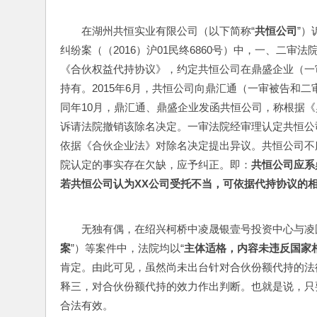
在湖州共恒实业有限公司（以下简称“
共恒公司
”
纠纷案（（2016）沪01民终6860号）中，一、二
《合伙权益代持协议》，约定共恒公司在鼎盛企业（一
持有。2015年6月，共恒公司向鼎汇通（一审被告和
同年10月，鼎汇通、鼎盛企业发函共恒公司，称根据
诉请法院撤销该除名决定。一审法院经审理认定共恒公
依据《合伙企业法》对除名决定提出异议。共恒公司不
院认定的事实存在欠缺，应予纠正。即：
共恒公司应系
若共恒公司认为
XX
公司受托不当，可依据代持协议的
无独有偶，在绍兴柯桥中凌晟银壹号投资中心与凌国军合
案
”）等案件中，法院均以“
主体适格，内容未违反国家
肯定。由此可见，虽然尚未出台针对合伙份额代持的法
释三，对合伙份额代持的效力作出判断。也就是说，只
合法有效。