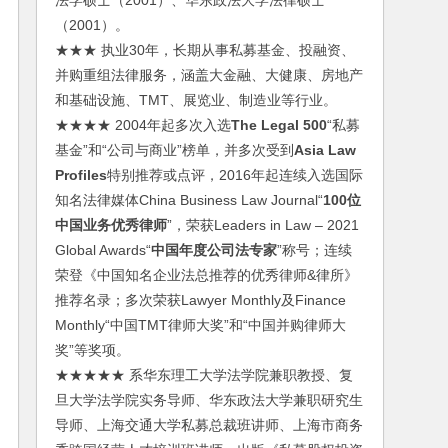
法学硕士（2001）、华东政法大学法律硕士
（2001）。
★★★ 执业30年，长期从事私募基金、投融资、
并购重组法律服务，涵盖大金融、大健康、房地产
和基础设施、TMT、展览业、制造业等行业。
★★★★ 2004年起多次入选
The Legal 500
“私募
基金”和“公司与商业”榜单，并多次受到
Asia Law
Profiles
特别推荐或点评，2016年起连续入选国际
知名法律媒体China Business Law Journal“
100位
中国业务优秀律师
”，荣获Leaders in Law – 2021
Global Awards“
中国年度公司法专家
”称号；连续
荣登《中国知名企业法总推荐的优秀律师&律所》
推荐名录；多次荣获Lawyer Monthly及Finance
Monthly“中国TMT律师大奖”和“中国并购律师大
奖”等奖项。
★★★★★ 系华东理工大学法学院兼职教授、复
旦大学法学院实务导师、华东政法大学兼职研究生
导师、上海交通大学私募总裁班讲师、上海市商务