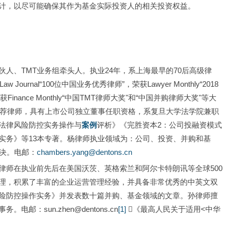
计，以尽可能确保其作为基金实际投资人的相关投资权益。
人、TMT业务组牵头人。执业24年，系上海最早的70后高级律
Journal“100位中国业务优秀律师”，荣获Lawyer Monthly“2018
inance Monthly“中国TMT律师大奖"和“中国并购律师大奖"等大
 Profiles多年推荐律师，具有上市公司独立董事任职资格，系复旦大学法学院兼职
法律风险防控实务操作与
案例
评析》《完胜资本2：公司投融资模式
实务》等13本专著。杨律师执业领域为：公司、投资、并购和基
解决。电邮：
chambers.yang@dentons.cn
律师在执业前先后在美国沃茨、英格索兰和阿尔卡特朗讯等全球500
理，积累了丰富的企业运营管理经验，并具备非常优秀的中英文双
险防控操作实务》并发表数十篇并购、基金领域的文章。孙律师擅
：sun.zhen@dentons.cn
[1]
 《最高人民关于适用<中华