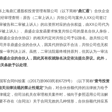
）诉上海鼎汇通股权投资管理有限公司（以下简称“
鼎汇通
”）合伙企业
审法院经审理查明：原告（二审上诉人）共恒公司与案外人XX公司签订
审被告和二审被上诉人）的出资所对应的合伙权益，由XX公司代为
二审被上诉人）、鼎盛企业发函要求恢复共恒公司的显名合伙人身份，
《鼎盛企业合伙协议》的相关约定对共恒公司予以除名。故共恒公司
司并非鼎盛企业的合伙人，因其代持协议不合法，共恒公司也无权
服一审判决上诉。虽然，二审法院最终维持原判，但其认为一审法
鼎盛企业的合伙人，因此其有权就除名决定依法提出异议。此外，
相关条款予以处理
。
同纠纷案（(2017)浙0603民初6729号）（以下简称“
壹号投资
相关法律法规的禁止性规定
”为由，对合伙份额代持的法律效力给予
律规定，但司法机关在审理相关案件时，倾向于参照适用公司法解
要不存在《合同法》关于合同无效的几种情形，合伙份额代持应系