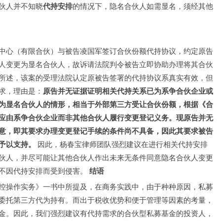
伙人并不知晓
代持安排
的情况下，隐名合伙人如需显名，须经其他
中心（有限合伙）与被告凌国军签订合伙份额代持协议，约定原告
人变更为显名合伙人，故诉请法院判令被告立即协助办理将其合伙
所述，该案的受理法院认定原被告签署的代持协议系真实有效，但
求，理由是：
原告并无证据证明相关代持关系已为系争合伙企业或
为显名合伙人的情形，相当于外部第三方受让合伙份额，根据《合
应由系争合伙企业而非其他合伙人履行变更登记义务。现原告并无
意，即其要求办理变更登记手续的条件尚不具备，因此其要求被告
予以支持。
因此，杨春宝律师团队强烈建议在进行相关代持安排
伙人，并尽可能让其他合伙人作出未来无条件同意隐名合伙人变更
不因代持安排而受到侵害。
结语
控操作实务》一书中所提及，在商务实践中，由于种种原因，私募
委托第三方代为持有。而出于税收优势和便于管理等因素的考量，
金。因此，我们强烈建议有代持需求的合伙型私募基金的投资人，