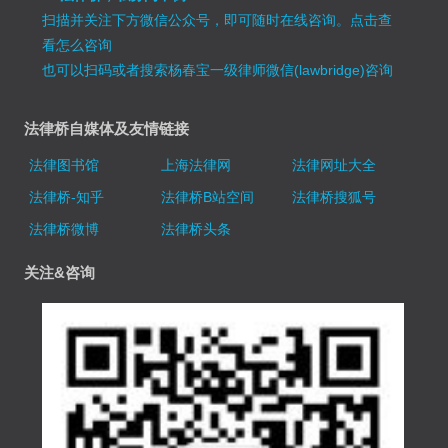
扫描并关注下方微信公众号，即可随时在线咨询。
点击查
看怎么咨询
也可以扫码或者搜索杨春宝一级律师微信(lawbridge)咨询
法律桥自媒体及友情链接
法律图书馆
上海法律网
法律网址大全
法律桥-知乎
法律桥B站空间
法律桥搜狐号
法律桥微博
法律桥头条
关注&咨询