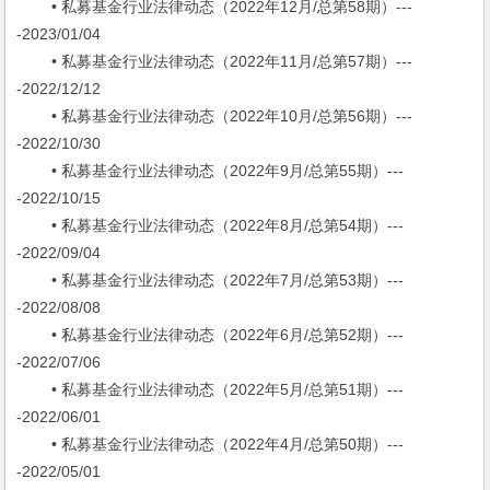
• 私募基金行业法律动态（2022年12月/总第58期）---
-2023/01/04
• 私募基金行业法律动态（2022年11月/总第57期）---
-2022/12/12
• 私募基金行业法律动态（2022年10月/总第56期）---
-2022/10/30
• 私募基金行业法律动态（2022年9月/总第55期）---
-2022/10/15
• 私募基金行业法律动态（2022年8月/总第54期）---
-2022/09/04
• 私募基金行业法律动态（2022年7月/总第53期）---
-2022/08/08
• 私募基金行业法律动态（2022年6月/总第52期）---
-2022/07/06
• 私募基金行业法律动态（2022年5月/总第51期）---
-2022/06/01
• 私募基金行业法律动态（2022年4月/总第50期）---
-2022/05/01