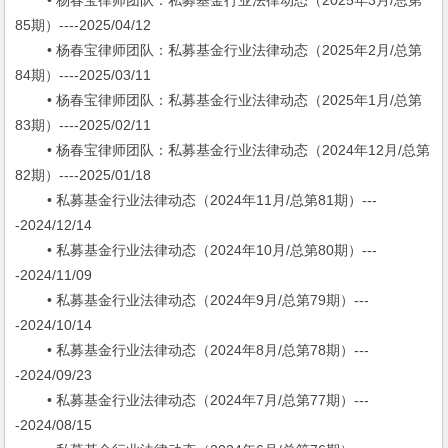
• 杨春宝律师团队：私募基金行业法律动态（2025年3月/总第
85期）----2025/04/12
• 杨春宝律师团队：私募基金行业法律动态（2025年2月/总第
84期）----2025/03/11
• 杨春宝律师团队：私募基金行业法律动态（2025年1月/总第
83期）----2025/02/11
• 杨春宝律师团队：私募基金行业法律动态（2024年12月/总第
82期）----2025/01/18
• 私募基金行业法律动态（2024年11月/总第81期）---
-2024/12/14
• 私募基金行业法律动态（2024年10月/总第80期）---
-2024/11/09
• 私募基金行业法律动态（2024年9月/总第79期）---
-2024/10/14
• 私募基金行业法律动态（2024年8月/总第78期）---
-2024/09/23
• 私募基金行业法律动态（2024年7月/总第77期）---
-2024/08/15