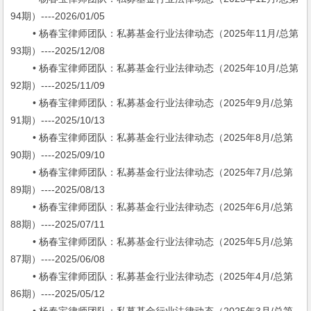
94期）----2026/01/05
• 杨春宝律师团队：私募基金行业法律动态（2025年11月/总第
93期）----2025/12/08
• 杨春宝律师团队：私募基金行业法律动态（2025年10月/总第
92期）----2025/11/09
• 杨春宝律师团队：私募基金行业法律动态（2025年9月/总第
91期）----2025/10/13
• 杨春宝律师团队：私募基金行业法律动态（2025年8月/总第
90期）----2025/09/10
• 杨春宝律师团队：私募基金行业法律动态（2025年7月/总第
89期）----2025/08/13
• 杨春宝律师团队：私募基金行业法律动态（2025年6月/总第
88期）----2025/07/11
• 杨春宝律师团队：私募基金行业法律动态（2025年5月/总第
87期）----2025/06/08
• 杨春宝律师团队：私募基金行业法律动态（2025年4月/总第
86期）----2025/05/12