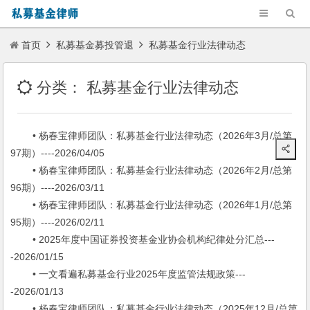
首页
私募基金募投管退
私募基金行业法律动态
分类：
私募基金行业法律动态
• 杨春宝律师团队：私募基金行业法律动态（2026年3月/总第
97期）----2026/04/05
• 杨春宝律师团队：私募基金行业法律动态（2026年2月/总第
96期）----2026/03/11
• 杨春宝律师团队：私募基金行业法律动态（2026年1月/总第
95期）----2026/02/11
• 2025年度中国证券投资基金业协会机构纪律处分汇总---
-2026/01/15
• 一文看遍私募基金行业2025年度监管法规政策---
-2026/01/13
• 杨春宝律师团队：私募基金行业法律动态（2025年12月/总第