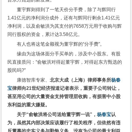
董宇辉则得到了一笔天价分手费，除了与辉同行
1.41亿元的净利润分成外，还有与辉同行剩余1.41亿元
净利润，以及俞敏洪为其支付的7658万元用于收购与辉
同行股权的资金，累计达3.58亿元。
有人也将这笔金额视为董宇辉的“分手费”。
缘由为这场体面分手买单的，涉及中小股东。有股
民直接质问：“俞敏洪对得起董宇辉，对得起东方甄选的
股民吗?”
康德智库专家、
北京大成（上海）律师事务所
杨春
宝
律师向21世纪经济报道记者表示，重要子公司转让，
甚至用公司的大量资金支持管理层收购，有损害中小股
东利益的重大嫌疑。
关于“俞敏洪将公司送给董宇辉一说”，
杨春宝
认
为，虽然其内部决策应该履行了相关程序，但依然有违
反董事的忠实义务与勤勉义务、没有为公司的最大利益