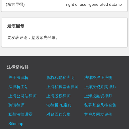
(东方早报)
right of user-generated data to
internet firms – analysis
发表回复
要发表评论，您必须先
登录
。
法律桥站群
关于法律桥
版权和隐私声明
法律桥严正声明
法律桥主站
上海私募基金律师
上海投资并购律师
上海公司法律师
上海股权律师
上海投融资律师
聘请律师
法律桥PE宝典
私募基金风控合集
私募法律讲堂
对赌回购合集
客户及网友评价
Sitemap