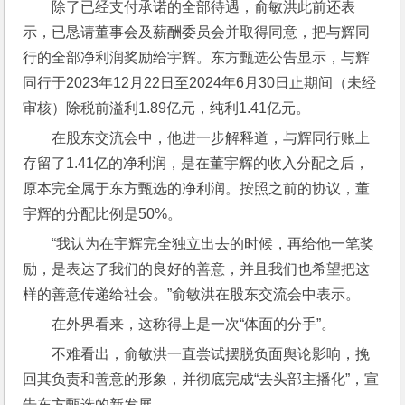
除了已经支付承诺的全部待遇，俞敏洪此前还表
示，已恳请董事会及薪酬委员会并取得同意，把与辉同
行的全部净利润奖励给宇辉。东方甄选公告显示，与辉
同行于2023年12月22日至2024年6月30日止期间（未经
审核）除税前溢利1.89亿元，纯利1.41亿元。
在股东交流会中，他进一步解释道，与辉同行账上
存留了1.41亿的净利润，是在董宇辉的收入分配之后，
原本完全属于东方甄选的净利润。按照之前的协议，董
宇辉的分配比例是50%。
“我认为在宇辉完全独立出去的时候，再给他一笔奖
励，是表达了我们的良好的善意，并且我们也希望把这
样的善意传递给社会。”俞敏洪在股东交流会中表示。
在外界看来，这称得上是一次“体面的分手”。
不难看出，俞敏洪一直尝试摆脱负面舆论影响，挽
回其负责和善意的形象，并彻底完成“去头部主播化”，宣
告东方甄选的新发展。