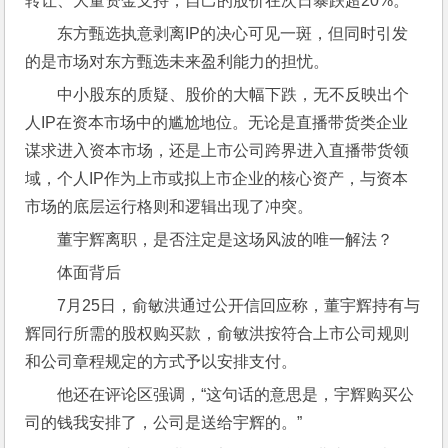
转让、大量资金支持，自己的股价在次日暴跌超20%。
东方甄选执意剥离IP的决心可见一斑，但同时引发
的是市场对东方甄选未来盈利能力的担忧。
中小股东的质疑、股价的大幅下跌，无不反映出个
人IP在资本市场中的尴尬地位。无论是直播带货类企业
谋求进入资本市场，还是上市公司跨界进入直播带货领
域，个人IP作为上市或拟上市企业的核心资产，与资本
市场的底层运行格则和逻辑出现了冲突。
董宇辉离职，是否注定是这场风波的唯一解法？
体面背后
7月25日，俞敏洪通过公开信回应称，董宇辉持有与
辉同行所需的股权购买款，俞敏洪按符合上市公司规则
和公司章程规定的方式予以安排支付。
他还在评论区强调，“这句话的意思是，宇辉购买公
司的钱我安排了，公司是送给宇辉的。”