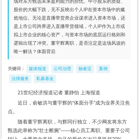
场对东方甄选未来盈利能力的担忧。中小股东的质疑、
股价的大幅下跌，无不反映出个人IP在资本市场中的尴
尬地位。无论是直播带货类企业谋求进入资本市场，还
是上市公司跨界进入直播带货领域，个人IP作为上市或
拟上市企业的核心资产，与资本市场的底层运行格则和
逻辑出现了冲突。董宇辉离职，是否注定是这场风波的
唯一解法？体面背后
关键词：
媒体报道
公司治理
杨春宝
案例
法律服务
私募基金
21世纪经济报道记者 董静怡 上海报道 
近日，俞敏洪与董宇辉的“体面分手”成为业界关注焦
点。
随着董宇辉离职，与辉同行独立，不少网友将东方
甄选此举称为“壮士断腕”——核心员工离职、重要子公司