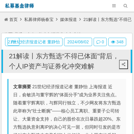
首页
私募律师杨春宝
媒体报道
21解读丨东方甄选“不得已
体面”背后，个人IP资产与证券化冲突难解
A+
21世纪经济报道记者 董静怡
2024/08/02
0
348
21解读丨东方甄选“不得已体面”背后，
个人IP资产与证券化冲突难解
文章摘要
21世纪经济报道记者 董静怡 上海报道 近
日，俞敏洪与董宇辉的“体面分手”成为业界关注焦点。
随着董宇辉离职，与辉同行独立，不少网友将东方甄选
此举称为“壮士断腕”——核心员工离职、重要子公司转
让、大量资金支持，自己的股价在次日暴跌超20%。东
方甄选执意剥离IP的决心可见一斑，但同时引发的是市