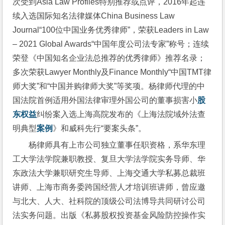
次受到Asia Law Profiles特别推荐或点评，2016年起连
续入选国际知名法律媒体China Business Law 
Journal“100位中国业务优秀律师”，荣获Leaders in Law 
– 2021 Global Awards“中国年度公司法专家”称号；连续
荣登《中国知名企业法总推荐的优秀律师》推荐名录；
多次荣获Lawyer Monthly及Finance Monthly“中国TMT律
师大奖”和“中国并购律师大奖”等奖项。杨律师代理的中
国法院首例适用外国法律审理外国公司的董事损害小
股
东权益
纠纷案入选上海高院发布的《上海法院域外法查
明典型
案例
》和威科先行“要案头条”。
杨律师具有上市公司独立董事任职资格，系华东理
工大学法学院兼职教授、复旦大学法学院实务导师、华
东政法大学兼职研究生导师、上海交通大学私募总裁班
讲师、上海市商务委跨国经营人才培训班讲师，曾应邀
与北大、人大、社科院的顶级公司法博导共同研讨公司
法实务问题。出版《私募股权投资基金风险防控操作实