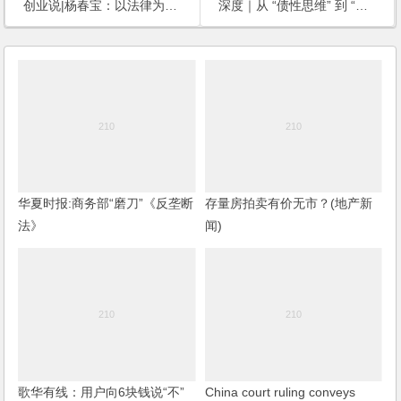
创业说|杨春宝：以法律为桥，通向理想的彼岸
深度｜从 “债性思维” 到 “股权逻辑” AIC扩容与挑战
华夏时报:商务部“磨刀”《反垄断
存量房拍卖有价无市？(地产新
法》
闻)
歌华有线：用户向6块钱说“不”
China court ruling conveys