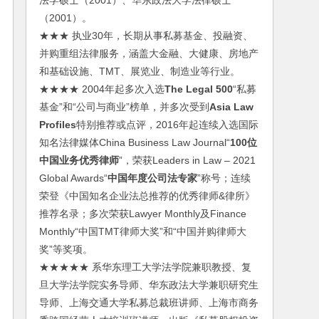
法学硕士（2001）、华东政法大学法律硕士
（2001）。
★★★ 执业30年，长期从事私募基金、投融资、
并购重组法律服务，涵盖大金融、大健康、房地产
和基础设施、TMT、展览业、制造业等行业。
★★★★ 2004年起多次入选
The Legal 500
“私募
基金”和“公司与商业”榜单，并多次受到
Asia Law
Profiles
特别推荐或点评，2016年起连续入选国际
知名法律媒体China Business Law Journal“
100位
中国业务优秀律师
”，荣获Leaders in Law – 2021
Global Awards“
中国年度公司法专家
”称号；连续
荣登《中国知名企业法总推荐的优秀律师&律所》
推荐名录；多次荣获Lawyer Monthly及Finance
Monthly“中国TMT律师大奖”和“中国并购律师大
奖”等奖项。
★★★★★ 系华东理工大学法学院兼职教授、复
旦大学法学院实务导师、华东政法大学兼职研究生
导师、上海交通大学私募总裁班讲师、上海市商务