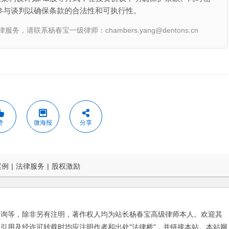
参与谈判以确保条款的合法性和可执行性。
联系杨春宝一级律师：chambers.yang@dentons.cn
赞
微海报
分享
案例
|
法律服务
|
股权激励
咨询等，除非另有注明，著作权人均为站长杨春宝高级律师本人。欢迎其
引用及经许可转载时均应注明作者和出处"法律桥"，并链接本站。本站网