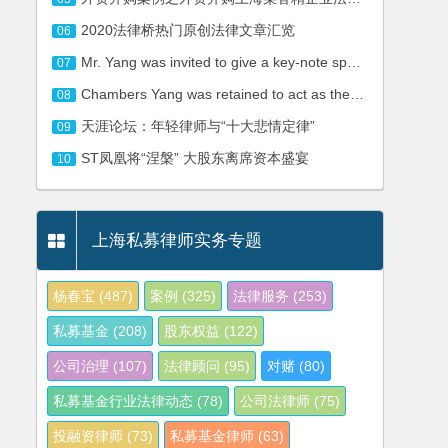
2020法律桥热门原创法律文章汇览
06
Mr. Yang was invited to give a key-note speech in China Food and Beverage Summit
07
Chambers Yang was retained to act as the counsel for Shanghai Vzoom Network Technology Co, Ltd.
08
天涯论坛：年轻律师与“十大悲情定律”
09
ST凤凰将“涅槃” 大股东离席资本盛宴
10
上海私募律师实务专题
杨春宝
(487)
案例
(325)
法律服务
(253)
私募基金
(208)
股东权益
(122)
公司治理
(107)
法律顾问
(95)
对赌
(80)
私募基金行业法律动态
(78)
公司法律师
(75)
投融资律师
(73)
私募基金律师
(63)