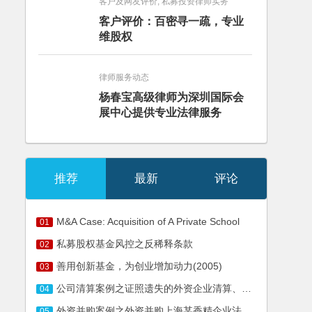
客户及网友评价, 私募投资律师实务
客户评价：百密寻一疏，专业
维股权
律师服务动态
杨春宝高级律师为深圳国际会
展中心提供专业法律服务
推荐
最新
评论
M&A Case: Acquisition of A Private School
01
私募股权基金风控之反稀释条款
02
善用创新基金，为创业增加动力(2005)
03
公司清算案例之证照遗失的外资企业清算、注销案
04
外资并购案例之外资并购上海某香精企业法律服务
05