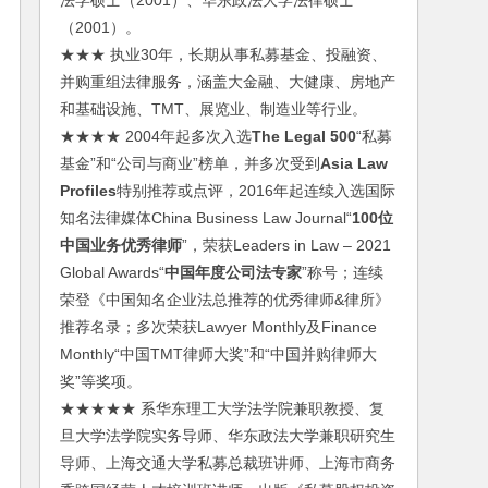
法学硕士（2001）、华东政法大学法律硕士
（2001）。
★★★ 执业30年，长期从事私募基金、投融资、
并购重组法律服务，涵盖大金融、大健康、房地产
和基础设施、TMT、展览业、制造业等行业。
★★★★ 2004年起多次入选
The Legal 500
“私募
基金”和“公司与商业”榜单，并多次受到
Asia Law
Profiles
特别推荐或点评，2016年起连续入选国际
知名法律媒体China Business Law Journal“
100位
中国业务优秀律师
”，荣获Leaders in Law – 2021
Global Awards“
中国年度公司法专家
”称号；连续
荣登《中国知名企业法总推荐的优秀律师&律所》
推荐名录；多次荣获Lawyer Monthly及Finance
Monthly“中国TMT律师大奖”和“中国并购律师大
奖”等奖项。
★★★★★ 系华东理工大学法学院兼职教授、复
旦大学法学院实务导师、华东政法大学兼职研究生
导师、上海交通大学私募总裁班讲师、上海市商务