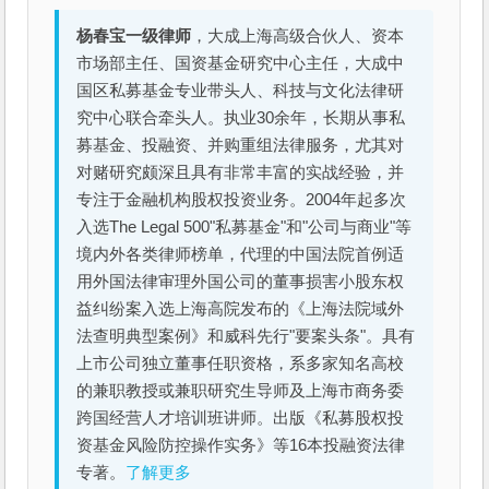
杨春宝一级律师
，大成上海高级合伙人、资本
市场部主任、国资基金研究中心主任，大成中
国区私募基金专业带头人、科技与文化法律研
究中心联合牵头人。执业30余年，长期从事私
募基金、投融资、并购重组法律服务，尤其对
对赌研究颇深且具有非常丰富的实战经验，并
专注于金融机构股权投资业务。2004年起多次
入选The Legal 500"私募基金"和"公司与商业"等
境内外各类律师榜单，代理的中国法院首例适
用外国法律审理外国公司的董事损害小股东权
益纠纷案入选上海高院发布的《上海法院域外
法查明典型案例》和威科先行"要案头条"。具有
上市公司独立董事任职资格，系多家知名高校
的兼职教授或兼职研究生导师及上海市商务委
跨国经营人才培训班讲师。出版《私募股权投
资基金风险防控操作实务》等16本投融资法律
专著。
了解更多