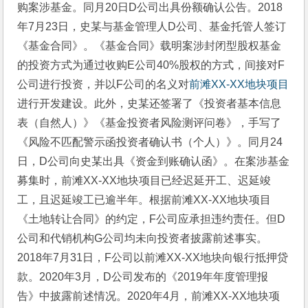
购案涉基金。同月20日D公司出具份额确认公告。2018
年7月23日，史某与基金管理人D公司、基金托管人签订
《基金合同》。《基金合同》载明案涉封闭型股权基金
的投资方式为通过收购E公司40%股权的方式，间接对F
公司进行投资，并以F公司的名义对
前滩XX-XX地块项目
进行开发建设。此外，史某还签署了《投资者基本信息
表（自然人）》《基金投资者风险测评问卷》，手写了
《风险不匹配警示函投资者确认书（个人）》。同月24
日，D公司向史某出具《资金到账确认函》。在案涉基金
募集时，前滩XX-XX地块项目已经迟延开工、迟延竣
工，且迟延竣工已逾半年。根据前滩XX-XX地块项目
《土地转让合同》的约定，F公司应承担违约责任。但D
公司和代销机构G公司均未向投资者披露前述事实。
2018年7月31日，F公司以前滩XX-XX地块向银行抵押贷
款。2020年3月，D公司发布的《2019年年度管理报
告》中披露前述情况。2020年4月，前滩XX-XX地块项