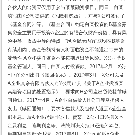
合伙人的出资应仅用于参与某某融资项目。同日，白某
填写由X公司提供的《风险测试函》，并与X公司签订了
《基金合同》等。《基金合同》约定白某投资的B基金募
集资金主要用于投资A企业的有限合伙财产份额，具有风
险中等、收益中等的特点；“风险揭示内容”载明在B基金
存续期内，基金份额持有人将面临资金不能退出带来的
流动性风险和委托资金不能按期退出等风险。X公司为B
基金管理人。同日，白某支付投资款。2017年2月，X公
司向Y公司出具《赎回提示》。2017年3月，X公司以及
A企业其余有限合伙人向Y公司出具《关于A企业投资某
某融资项目的处置指示》，要求向H公司发出贷款提前赎
回通知。2017年4月，A企业向借款人H公司等及担保人
发出《赎回通知》，要求各借款人及担保人返还A企业全
部本息。后A企业起诉H公司、贾某、Z公司归还拖欠本
金及利息、逾期利息等。法院判决支持归还拖欠本息、
逾期利息等部分诉请。2017年8月，X公司起诉A企业、