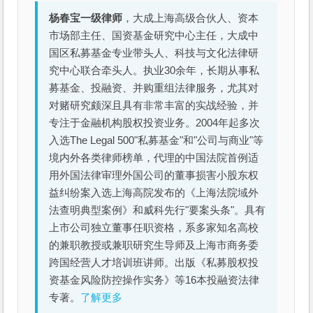
杨春宝一级律师
，大成上海高级合伙人、资本
市场部主任、国资基金研究中心主任，大成中
国区私募基金专业带头人、科技与文化法律研
究中心联合牵头人。执业30余年，长期从事私
募基金、投融资、并购重组法律服务，尤其对
对赌研究颇深且具有非常丰富的实战经验，并
专注于金融机构股权投资业务。2004年起多次
入选The Legal 500"私募基金"和"公司与商业"等
境内外各类律师榜单，代理的中国法院首例适
用外国法律审理外国公司的董事损害小股东权
益纠纷案入选上海高院发布的《上海法院域外
法查明典型案例》和威科先行"要案头条"。具有
上市公司独立董事任职资格，系多家知名高校
的兼职教授或兼职研究生导师及上海市商务委
跨国经营人才培训班讲师。出版《私募股权投
资基金风险防控操作实务》等16本投融资法律
专著。
了解更多