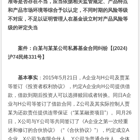
准等是否存在不当，应当依据相关监管规定、产品特点
和产品市场环境等综合予以认定，不同时期的风险等级
不对应，不足以证明管理人在基金设立时对产品风险等
级的评定失当
案件：白某与某某公司私募基金合同纠纷【(2024)
沪74民终331号】
基本事实
：2015年5月21日，A企业与H公司及贾某
等签订《投资者权利协议》，约定A企业向H公司提供借
款，借款到期后投资人可以选择赎回或者转换。同日A企
业与H公司等签订了借款合同，Z公司及其实际控制人贾
某为还款责任提供连带保证（“某某融资项目”）。同月26
日，X公司与Y公司等共同签订了《A企业之第一次经重
述和修订的合伙协议》（“《合伙协议》”），约定成立A
企业，X公司为有限合伙人，Y公司为普通合伙人，全体