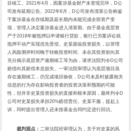
目竣工。2021年4月，因案涉基金财产未变现完毕，D公
司发布延期公告。2022年6月，D公司发布清算公告称鉴
于案涉基金在存续期及延长期内未能完成全部资产变
现，管理人决定案涉基金进入清算期。由于基金底层资
产于2018年被抵押以申请银行贷款，银行已另案诉讼就
抵押不动产实现优先受偿。史某面临投资损失，以管理
人风险测评时间晚于转账投资时间、未在其投资前向其
充分揭示底层资产逾期竣工等为由，请求法院判令D公司
赔偿向其赔偿本息损失。一审法院审理认为底层项目虽
存在逾期竣工，仍完成项目验收，D公司未及时披露相关
信息的行为存在影响投资者的投资决策和预期的可能
性，但并非史某投资损失的直接和根本原因，最终判令D
公司对史某损失承担20%赔偿责任。史某不服，提起上
诉，同时提出管理人还未按基金合同约定进行回访。
裁判观点：
二审法院经审理认为，关于对史某的风