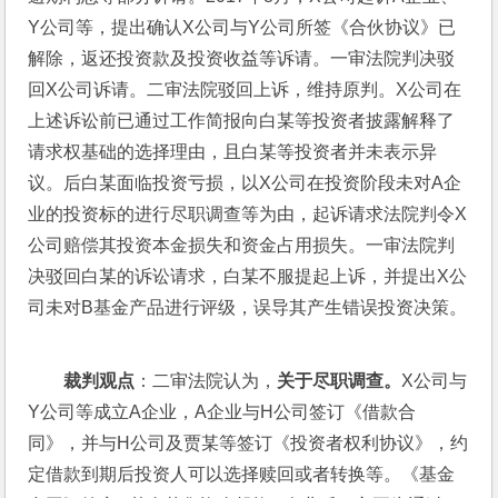
Y公司等，提出确认X公司与Y公司所签《合伙协议》已
解除，返还投资款及投资收益等诉请。一审法院判决驳
回X公司诉请。二审法院驳回上诉，维持原判。X公司在
上述诉讼前已通过工作简报向白某等投资者披露解释了
请求权基础的选择理由，且白某等投资者并未表示异
议。后白某面临投资亏损，以X公司在投资阶段未对A企
业的投资标的进行尽职调查等为由，起诉请求法院判令X
公司赔偿其投资本金损失和资金占用损失。一审法院判
决驳回白某的诉讼请求，白某不服提起上诉，并提出X公
司未对B基金产品进行评级，误导其产生错误投资决策。
裁判观点
：二审法院认为，
关于尽职调查。
X公司与
Y公司等成立A企业，A企业与H公司签订《借款合
同》，并与H公司及贾某等签订《投资者权利协议》，约
定借款到期后投资人可以选择赎回或者转换等。《基金