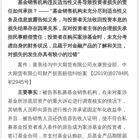
基金销售机构违反适当性义务导致投资者损失的责
任如何承担？ —— “基金销售机构未充分尽到适当性义
务及信息披露告知义务，与投资者无法收回投资本息的
损失结果存在因果关系，应对投资者主张的合理损失承
担民事赔偿责任；投资者在购买案涉基金时，未充分考
虑自身的财务状况，且疏于对金融产品的了解和关注，
对损失的发生亦具有较小的过错”
案件：黄美珍与中大期货有限公司永康营业部、中
大期货有限公司财产损害赔偿纠纷案 【(2019)浙0784民
初2945号】
主要事实：
被告系私募基金销售机构，在未对案涉
基金所涉底层资产的重大诉讼进行调查核实的情况下，
其销售人员即向原告进行推介并承诺固定年化收益率，
并且，被告销售人员还伪造原告收入证明，使不符合私
募基金投资者准入条件的原告成为案涉基金的投资者，
签订基金合同，并支付基金认购款。后基金产品期限届