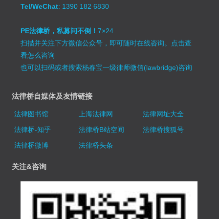
Tel/WeChat
: 1390 182 6830
PE法律桥，私募问不倒！
7×24
扫描并关注下方微信公众号，即可随时在线咨询。
点击查
看怎么咨询
也可以扫码或者搜索杨春宝一级律师微信(lawbridge)咨询
法律桥自媒体及友情链接
法律图书馆
上海法律网
法律网址大全
法律桥-知乎
法律桥B站空间
法律桥搜狐号
法律桥微博
法律桥头条
关注&咨询