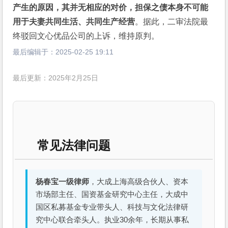
产生的原因，其并无相应的对价，担保之债本身不可能
用于夫妻共同生活、共同生产经营
。据此，二审法院最
终驳回文心优品公司的上诉，维持原判。
最后编辑于：
2025-02-25 19:11
最后更新：2025年2月25日
常见法律问题
杨春宝一级律师
，大成上海高级合伙人、资本
市场部主任、国资基金研究中心主任，大成中
国区私募基金专业带头人、科技与文化法律研
究中心联合牵头人。执业30余年，长期从事私