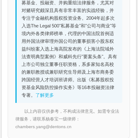
募基金、投融资、并购重组法律服务，尤其对
对赌研究颇深且具有非常丰富的实战经验，并
专注于金融机构股权投资业务。2004年起多次
入选The Legal 500"私募基金"和"公司与商业"等
境内外各类律师榜单，代理的中国法院首例适
用外国法律审理外国公司的董事损害小股东权
益纠纷案入选上海高院发布的《上海法院域外
法查明典型案例》和威科先行"要案头条"。具有
上市公司独立董事任职资格，系多家知名高校
的兼职教授或兼职研究生导师及上海市商务委
跨国经营人才培训班讲师。出版《私募股权投
资基金风险防控操作实务》等16本投融资法律
专著。
了解更多
以上内容仅供参考，不构成法律意见。如需专业法
律服务，请联系杨春宝一级律师：
chambers.yang@dentons.cn