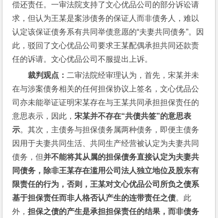
偿还责任。一审法院支持了文心优品公司的部分诉讼请
求，但认为王某是案涉债务的保证人而非债务人，难以
认定该保证债务系有共同举债意愿的“夫妻共同债务”。因
此，驳回了文心优品公司要求王某配偶承担共同还款责
任的诉请。文心优品公司不服提出上诉。
裁判观点：
二审法院经审理认为，首先，宋某并未
在与涉案债务相关的任何担保协议上签名，文心优品公
司亦未能举证证明宋某存在与王某共同承担担保责任的
意思表示，因此，
宋某并不存在“共债共签”的意思表
示
。其次，主债务与担保债务属两种债务，即便主债务
因用于夫妻共同生活、共同生产经营被认定为夫妻共同
债务，但
并不能将其从属的担保债务直接认定为夫妻共
同债务，除非王某存在滥用公司法人独立地位及股东有
限责任的行为，否则，王某对文心优品公司所负之债系
基于担保责任而非人格否认产生的连带责任之债
。此
外，
担保之债的产生是承担担保责任的结果，而非债务