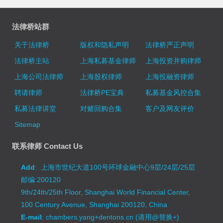
法律桥站群
关于法律桥
版权和隐私声明
法律桥严正声明
法律桥主站
上海私募基金律师
上海投资并购律师
上海公司法律师
上海股权律师
上海投融资律师
聘请律师
法律桥PE宝典
私募基金风控合集
私募法律讲堂
对赌回购合集
客户及网友评价
Sitemap
联系律师 Contact Us
Add
: 上海市世纪大道100号环球金融中心9层/24层/25层
邮编:200120
9th/24th/25th Floor, Shanghai World Financial Center,
100 Century Avenue, Shanghai 200120, China
E-mail
: chambers.yang+dentons.cn (请用@替换+)