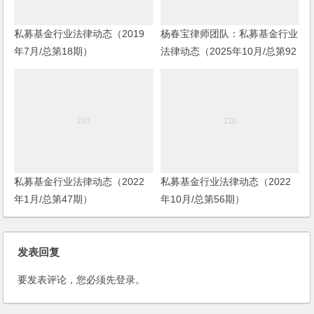
私募基金行业法律动态（2019
杨春宝律师团队：私募基金行业
年7月/总第18期）
法律动态（2025年10月/总第92
期）
私募基金行业法律动态（2022
私募基金行业法律动态（2022
年1月/总第47期）
年10月/总第56期）
发表回复
要发表评论，您必须先
登录
。