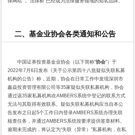
律网站”，“法律桥”已经成为法律服务领域的知名品牌。 
二、基金业协会各类通知和公告
中国证券投资基金业协会（以下简称“
协会
”）于
2022年7月6日发布《关于公示第四十八批疑似失联私募
机构的公告》称，近期，协会在日常工作中发现深圳市
鑫焱投资管理有限公司等35家疑似失联私募机构，协会
通过该35家私募机构在AMBERS系统中登记的联系方式
无法与其取得有效联系。疑似失联私募机构应当自本公
告发布之日起5个工作日内登录AMBERS系统办理失联
核查任务，并通过AMBERS系统按要求提供签章材料。
逾期未完成的，将认定为“失联（异常）”私募机构，在私