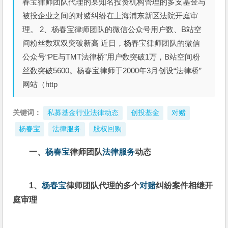
春宝律师团队代理的某知名投资机构管理的多支基金与
被投企业之间的对赌纠纷在上海浦东新区法院开庭审
理。 2、杨春宝律师团队的微信公众号用户数、B站空
间粉丝数双双突破新高 近日，杨春宝律师团队的微信
公众号“PE与TMT法律桥”用户数突破1万，B站空间粉
丝数突破5600。杨春宝律师于2000年3月创设“法律桥”
网站（http
关键词：
私募基金行业法律动态
创投基金
对赌
杨春宝
法律服务
股权回购
一、
杨春宝
律师团队
法律服务
动态
1
、
杨春宝
律师团队代理的多个
对赌
纠纷案件相继开
庭审理