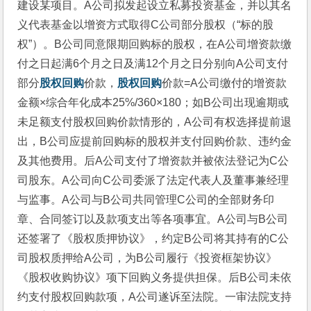
建设某项目。A公司拟发起设立私募投资基金，并以其名
义代表基金以增资方式取得C公司部分股权（“标的股
权”）。B公司同意限期回购标的股权，在A公司增资款缴
付之日起满6个月之日及满12个月之日分别向A公司支付
部分
股权回购
价款，
股权回购
价款=A公司缴付的增资款
金额×综合年化成本25%/360×180；如B公司出现逾期或
未足额支付股权回购价款情形的，A公司有权选择提前退
出，B公司应提前回购标的股权并支付回购价款、违约金
及其他费用。后A公司支付了增资款并被依法登记为C公
司股东。A公司向C公司委派了法定代表人及董事兼经理
与监事。A公司与B公司共同管理C公司的全部财务印
章、合同签订以及款项支出等各项事宜。A公司与B公司
还签署了《股权质押协议》，约定B公司将其持有的C公
司股权质押给A公司，为B公司履行《投资框架协议》
《股权收购协议》项下回购义务提供担保。后B公司未依
约支付股权回购款项，A公司遂诉至法院。一审法院支持