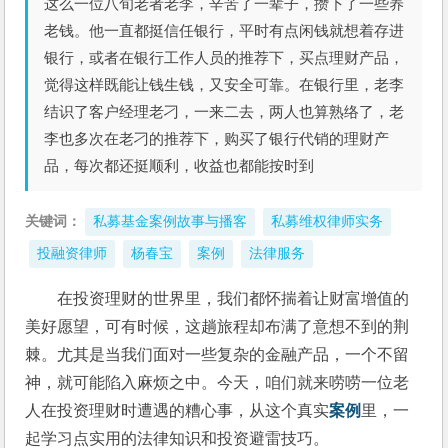
这么一位八旬老者老李，辛苦了一辈子，攒下了一些养
老钱。他一直都挺信任银行，平时有点闲钱就想着存进
银行，或者在银行工作人员的推荐下，买点理财产品，
觉得这样既能让钱生钱，又安全可靠。在银行里，老李
结识了客户经理老刁，一来二去，两人也算熟络了，老
李也多次在老刁的推荐下，购买了银行代销的理财产
品，每次都还挺顺利，收益也都能按时到
关键词：
私募基金案例故事与播客
私募维权律师实务
投融资律师
杨春宝
案例
法律服务
在投资理财的世界里，我们都怀揣着让财富增值的
美好愿望，可有时候，这趟旅程却布满了意想不到的荆
棘。尤其是当我们面对一些复杂的金融产品，一个不留
神，就可能陷入麻烦之中。今天，咱们就来唠唠一位老
人在投资理财时遭遇的糟心事，从这个真实
案例
里，一
起学习点实用的法律知识和投资避雷技巧。