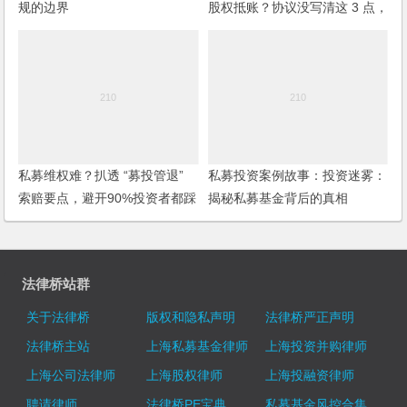
规的边界
股权抵账？协议没写清这 3 点，
创始股东可能倾家荡产！
私募维权难？扒透 “募投管退”
私募投资案例故事：投资迷雾：
索赔要点，避开90%投资者都踩
揭秘私募基金背后的真相
的忽悠陷阱！
法律桥站群
关于法律桥
版权和隐私声明
法律桥严正声明
法律桥主站
上海私募基金律师
上海投资并购律师
上海公司法律师
上海股权律师
上海投融资律师
聘请律师
法律桥PE宝典
私募基金风控合集