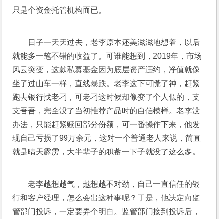
只是个资金托管机构而已。
日子一天天过去，老李原本还美滋滋地想着，以后
就能多一笔不错的收益了。可谁能想到，2019年，市场
风云突变，这款私募基金因为底层资产违约，净值就像
坐了过山车一样，直线暴跌。老李这下可慌了神，赶紧
跑去银行找老刁，可老刁这时候却像变了个人似的，支
支吾吾，完全没了当初推荐产品时的自信模样。老李没
办法，只能赶紧赎回部分份额，可一番操作下来，他发
现自己亏损了99万余元，这对一个普通老人来说，简直
就是晴天霹雳，大半辈子的积蓄一下子就没了这么多。
老李越想越气，越想越不对劲，自己一直信任的银
行和客户经理，怎么会出这种事呢？于是，他决定向监
管部门投诉，一定要弄个明白。监管部门接到投诉后，