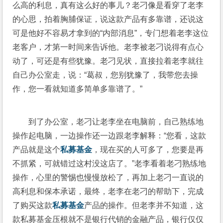
么高的利息，真有这么好的事儿？老刁像是看穿了老李
的心思，拍着胸脯保证，说这款产品有多靠谱，还说这
可是他好不容易才拿到的“内部消息”，专门想着老李这位
老客户，才第一时间来告诉他。老李被老刁说得有点心
动了，可还是有些犹豫。老刁见状，直接拉着老李就往
自己办公室走，说：“葛叔，您别犹豫了，我带您去操
作，您一看就知道多简单多靠谱了。”
到了办公室，老刁让老李坐在电脑前，自己熟练地
操作起电脑，一边操作还一边跟老李解释：“您看，这款
产品就是这个
私募基金
，现在买的人可多了，您要是再
不抓紧，可就错过这村没这店了。”老李看着老刁熟练地
操作，心里的警惕也慢慢放松了，再加上老刁一直说的
高利息和保本承诺，最终，老李在老刁的帮助下，完成
了购买这款
私募基金
产品的操作。但老李并不知道，这
款私募基金压根就不是银行代销的金融产品，银行仅仅