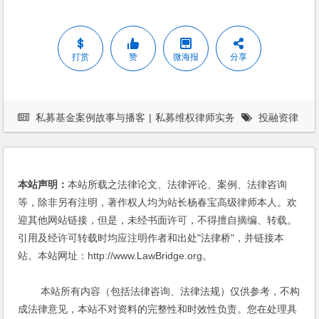
打赏
赞
微海报
分享
私募基金案例故事与播客
|
私募维权律师实务
投融资律
师
|
杨春宝
|
案例
|
法律服务
|
私募基金
|
私募基金律师
|
股东
权益
本站声明：
本站所载之法律论文、法律评论、案例、法律咨询
等，除非另有注明，著作权人均为站长杨春宝高级律师本人。欢
迎其他网站链接，但是，未经书面许可，不得擅自摘编、转载。
引用及经许可转载时均应注明作者和出处"法律桥"，并链接本
站。本站网址：http://www.LawBridge.org。
本站所有内容（包括法律咨询、法律法规）仅供参考，不构
成法律意见，本站不对资料的完整性和时效性负责。您在处理具