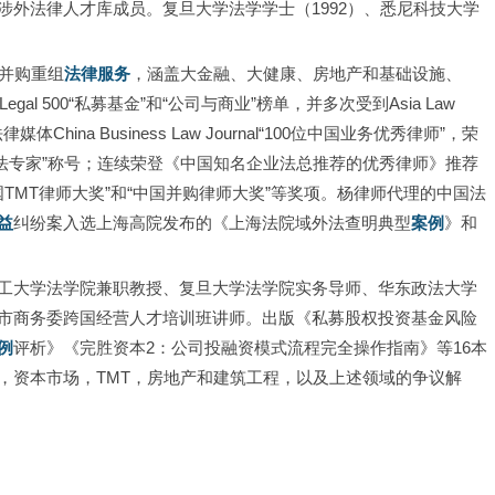
外法律人才库成员。复旦大学法学学士（1992）、悉尼科技大学
。
、并购重组
法律服务
，涵盖大金融、大健康、房地产和基础设施、
al 500“私募基金”和“公司与商业”榜单，并多次受到Asia Law 
China Business Law Journal“100位中国业务优秀律师”，荣
rds“中国年度公司法专家”称号；连续荣登《中国知名企业法总推荐的优秀律师》推荐
nthly“中国TMT律师大奖”和“中国并购律师大奖”等奖项。杨律师代理的中国法
益
纠纷案入选上海高院发布的《上海法院域外法查明典型
案例
》和
工大学法学院兼职教授、复旦大学法学院实务导师、华东政法大学
市商务委跨国经营人才培训班讲师。出版《私募股权投资基金风险
例
评析》《完胜资本2：公司投融资模式流程完全操作指南》等16本
，资本市场，TMT，房地产和建筑工程，以及上述领域的争议解