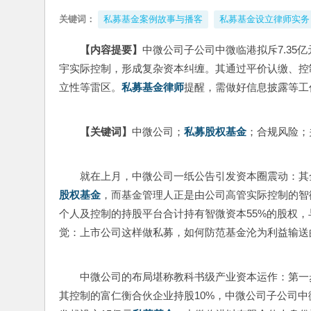
关键词：
私募基金案例故事与播客
私募基金设立律师实务
【内容提要】
中微公司子公司中微临港拟斥7.35亿
宇实际控制，形成复杂资本纠缠。其通过平价认缴、控
立性等雷区。
私募基金律师
提醒，需做好信息披露等工
【关键词】
中微公司；
私募股权基金
；合规风险；
就在上月，中微公司一纸公告引发资本圈震动：其全
股权基金
，而基金管理人正是由公司高管实际控制的智
个人及控制的持股平台合计持有智微资本55%的股权，
觉：上市公司这样做私募，如何防范基金沦为利益输送
中微公司的布局堪称教科书级产业资本运作：第一步
其控制的富仁衡合伙企业持股10%，中微公司子公司中