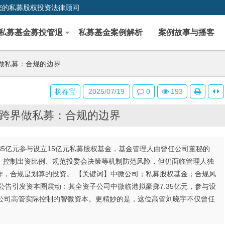
您的私募股权投资法律顾问
私募基金募投管退
私募基金案例解析
案例故事与播客
做私募：合规的边界
杨春宝
2025/07/19
0
193
跨界做私募：合规的边界
35亿元参与设立15亿元私募股权基金，基金管理人由曾任公司董秘的
、控制出资比例、规范投委会决策等机制防范风险，但仍面临管理人独
作，合规是划算的投资。 【关键词】中微公司；私募股权基金；合规风
公告引发资本圈震动：其全资子公司中微临港拟豪掷7.35亿元，参与设
由公司高管实际控制的智微资本。更精妙的是，这位高管刘晓宇不仅曾任