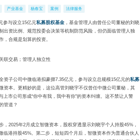
产业基金
杨春宝
案例
法律服务
元参与设立15亿元
私募股权基金
，基金管理人由曾任公司董秘的刘晓
制出资比例、规范投委会决策等机制防范风险，但仍面临管理人独
作，合规是划算的投资。
关联交易；管理人独立性
资子公司中微临港拟豪掷7.35亿元，参与设立总规模15亿元的
私募
微资本。更精妙的是，这位高管刘晓宇不仅曾任中微公司董秘，其
与上市公司形成“你中有我，我中有你”的资本纠缠。这不禁让人警
的管道？
，2025年2月成立智微资本，股权穿透显示刘晓宇个人持股45%，
微临港持股45%。第二步，短短四个月后，智微资本作为普通合伙人