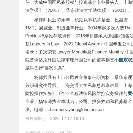
任，大成中国区私募股权与投资基金专业带头人，上海涉
法学硕士（2001）、华东政法大学法律硕士（2001）
杨律师执业30余年，长期从事私募基金、投融资
TMT、展览业、制造业等行业。2004年起多次入选The Leg
Profiles特别推荐或点评，2016年起连续入选国际知名法律媒体
获Leaders in Law – 2021 Global Awa
名录；多次荣获Lawyer Monthly及Finance Mo
院首例适用外国法律审理外国公司的董事损害小
股东权
威科先行“要案头条”。
杨律师具有上市公司独立董事任职资格，系华东理
兼职研究生导师、上海交通大学私募总裁班讲师、上海
防控操作实务》《企业全程法律风险防控实务操作与
案
专著。杨律师执业领域为：公司、投资并购和私募基金
决。电邮：chambers.yang@dentons.cn
最后编辑于：
2025-12-17 16:10