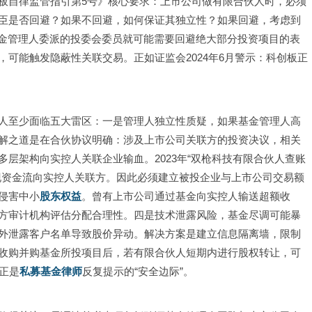
板自律监管指引第5号》核心要求：上市公司做有限合伙人时，必须
臣是否回避？如果不回避，如何保证其独立性？如果回避，考虑到
基金管理人委派的投委会委员就可能需要回避绝大部分投资项目的表
可能触发隐蔽性关联交易。正如证监会2024年6月警示：科创板正
人至少面临五大雷区：一是管理人独立性质疑，如果基金管理人高
解之道是在合伙协议明确：涉及上市公司关联方的投资决议，相关
层架构向实控人关联企业输血。2023年“双枪科技有限合伙人查账
现资金流向实控人关联方。因此必须建立被投企业与上市公司交易额
侵害中小
股东权益
。曾有上市公司通过基金向实控人输送超额收
方审计机构评估分配合理性。四是技术泄露风险，基金尽调可能暴
外泄露客户名单导致股价异动。解决方案是建立信息隔离墙，限制
收购并购基金所投项目后，若有限合伙人短期内进行股权转让，可
正是
私募基金律师
反复提示的“安全边际”。