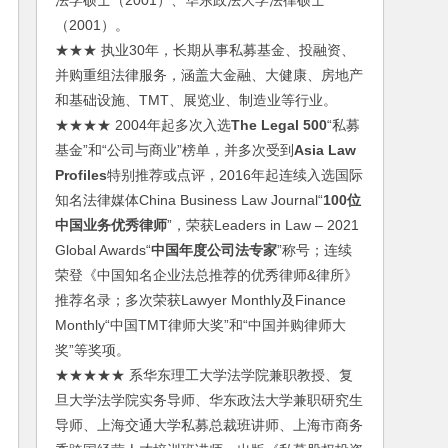
法学硕士（2001）、华东政法大学法律硕士
（2001）。
★★★ 执业30年，长期从事私募基金、投融资、
并购重组法律服务，涵盖大金融、大健康、房地产
和基础设施、TMT、展览业、制造业等行业。
★★★★ 2004年起多次入选
The Legal 500
“私募
基金”和“公司与商业”榜单，并多次受到
Asia Law
Profiles
特别推荐或点评，2016年起连续入选国际
知名法律媒体China Business Law Journal“
100位
中国业务优秀律师
”，荣获Leaders in Law – 2021
Global Awards“
中国年度公司法专家
”称号；连续
荣登《中国知名企业法总推荐的优秀律师&律所》
推荐名录；多次荣获Lawyer Monthly及Finance
Monthly“中国TMT律师大奖”和“中国并购律师大
奖”等奖项。
★★★★★ 系华东理工大学法学院兼职教授、复
旦大学法学院实务导师、华东政法大学兼职研究生
导师、上海交通大学私募总裁班讲师、上海市商务