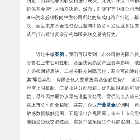
回避，由其他非关联委员进行表决。此设计呼应《科创
确保基金管理人独立决策。然而，刘晓宇等中微公司老
80%资金必须投向中微公司所处的集成电路产业链，
决。而且未来基金投资企业若与中微公司发生业务往来，
从严打击通过复杂架构隐匿关联交易的行为。
透过中微
案例
，我们可以看到上市公司做有限合伙
管曾在上市公司任职，基金决策易受产业资本影响。破
方必须回避表决。二是关联交易隐形化，基金可能通过多
案”即是典型：有限合伙人要求查阅基金底层资产，发
年度上限机制。三是收益分配黑箱，优先回报条款可能
益，最终因抽屉协议曝光遭监管处罚。需强制引入第三
露上市公司商业秘密。某芯片企业
产业基金
尽调时，意
敏感数据接触范围。五是退出合规困局，未来上市公司
能触发短线交易红线。实务中需预留12个月静默期，这