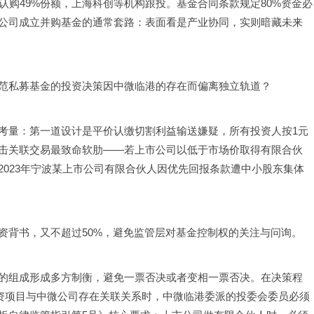
认购49%份额，上海科创等机构跟投。基金合同条款规定80%资金必
公司成立并购基金的通常套路：表面看是产业协同，实则暗藏未来
范私募基金的投资决策因中微临港的存在而偏离独立轨道？
考量：第一道设计是平价认缴切割利益输送嫌疑，所有投资人按1元
击关联交易最致命软肋——若上市公司以低于市场价取得有限合伙
023年宁波某上市公司有限合伙人因优先回报条款遭中小股东集体
资背书，又不超过50%，避免监管层对基金控制权的关注与问询。
的组成形成多方制衡，避免一票否决或者变相一票否决。在决策程
投资项目与中微公司存在关联关系时，中微临港委派的投委会委员必须