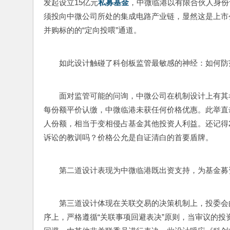
发起设立15亿元
私募基金
，中微临港以有限合伙人身份
须投向中微公司所处的集成电路产业链，显然这是上市
并购标的的“定向投喂”通道。
如此设计触碰了科创板监管最敏感的神经：如何防
面对监管可能的问询，中微公司在机制设计上有其
每份额平价认缴，中微临港未获任何价格优惠。此举直
人份额，相当于变相侵占基金其他投资人利益。还记得2
诉讼的教训吗？价格公允是自证清白的首要盾牌。
第二道设计表现为中微临港既出资支持，为基金募
第三道设计体现在关联交易的决策机制上，投委会
序上，严格遵循“关联事项回避表决”原则，当审议的