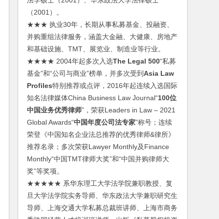
法学硕士（2001）、华东政法大学法律硕士
（2001）。
★★★ 执业30年，长期从事私募基金、投融资、
并购重组法律服务，涵盖大金融、大健康、房地产
和基础设施、TMT、展览业、制造业等行业。
★★★★ 2004年起多次入选
The Legal 500
“私募
基金”和“公司与商业”榜单，并多次受到
Asia Law
Profiles
特别推荐或点评，2016年起连续入选国际
知名法律媒体China Business Law Journal“
100位
中国业务优秀律师
”，荣获Leaders in Law – 2021
Global Awards“
中国年度公司法专家
”称号；连续
荣登《中国知名企业法总推荐的优秀律师&律所》
推荐名录；多次荣获Lawyer Monthly及Finance
Monthly“中国TMT律师大奖”和“中国并购律师大
奖”等奖项。
★★★★★ 系华东理工大学法学院兼职教授、复
旦大学法学院实务导师、华东政法大学兼职研究生
导师、上海交通大学私募总裁班讲师、上海市商务