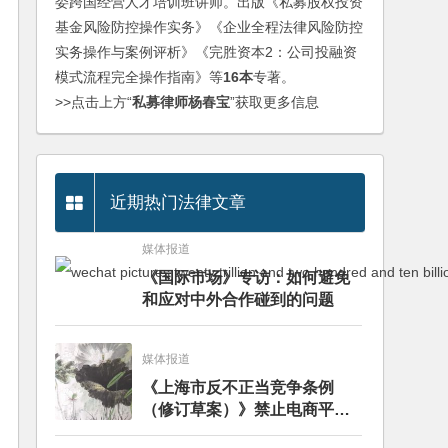
委跨国经营人才培训班讲师。出版《私募股权投资
基金风险防控操作实务》《企业全程法律风险防控
实务操作与案例评析》《完胜资本2：公司投融资
模式流程完全操作指南》等
16本
专著。
>>点击上方“
私募律师杨春宝
”获取更多信息
近期热门法律文章
媒体报道
《国际市场》专访：如何避免
和应对中外合作碰到的问题
媒体报道
《上海市反不正当竞争条例
（修订草案）》禁⽌电商平台
签订独家协议——分析评述