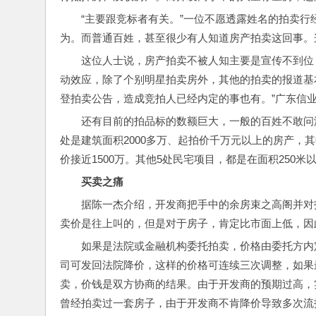
“主要跟竞标者有关。”一位不愿透露姓名的拍卖行
为。而普通百姓，甚至很少有人知道房产拍卖这回事。
这位人士说，房产拍卖不被人知主要是宣传不到位
动效应，除了个别明星拍卖房外，其他的拍卖的报道基
登拍卖公告，造成竞拍人已经内定的事也有。”广东信
还有目前的拍品标的数额巨大，一般的百姓不敢问津
处是建筑面积2000多万、起拍价千万元以上的房产，
价接近1500万。其他5处民宅项目，都是在面积250米以
买卖之痛
据陈一杰介绍，开发商把手中的余房束之高阁并对
卖价是往上叫的，但是对于房子，肯定比市面上低，因
如果是法院或金融机构委托拍卖，价格由委托方内
司可发回法院降价，这样的价格可连续三次调整，如果
卖，价钱是双方协商的结果。由于开发商的预期过高，
曾经拍卖过一套房子，由于开发商不肯降价导致多次流