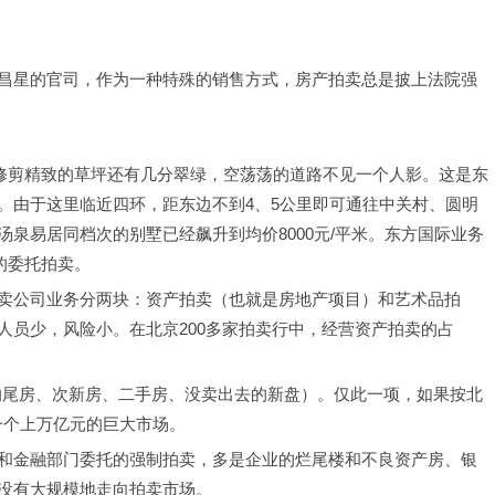
昌星的官司，作为一种特殊的销售方式，房产拍卖总是披上法院强
，修剪精致的草坪还有几分翠绿，空荡荡的道路不见一个人影。这是东
。由于这里临近四环，距东边不到4、5公里即可通往中关村、圆明
泉易居同档次的别墅已经飙升到均价8000元/平米。东方国际业务
的委托拍卖。
卖公司业务分两块：资产拍卖（也就是房地产项目）和艺术品拍
人员少，风险小。在北京200多家拍卖行中，经营资产拍卖的占
中的尾房、次新房、二手房、没卖出去的新盘）。仅此一项，如果按北
是一个上万亿元的巨大市场。
和金融部门委托的强制拍卖，多是企业的烂尾楼和不良资产房、银
没有大规模地走向拍卖市场。