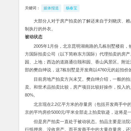
关键词：
媒体报道
杨春宝
大部分人对于房产拍卖的了解还来自于刘晓庆、赖
制执行的外衣。
被动状态
2005年1月份，北京昆明湖南路的几栋别墅楼前
方国际拍卖公司（以下简称东方国际）代理拍卖的房产
园、上地；西边的道路通往颐和园、香山风景区。附近汤
部的樊自绅说，这7栋别墅是开发商以4760元的起拍价
目前房地产拍卖方兴未艾。樊自绅介绍，一般的拍
卖。和世术品拍卖比较，房产项目比较好操作，投入的
80%。
北京现在2.2亿平方米的存量房（包括开发商手
京的平均房价5000元/平米全部走上拍卖轨迹，这将
但是房产拍卖一直处于被动状态。拍品主要是法院
行抵押房、没收房产。而开发商手中的大量存量房，还