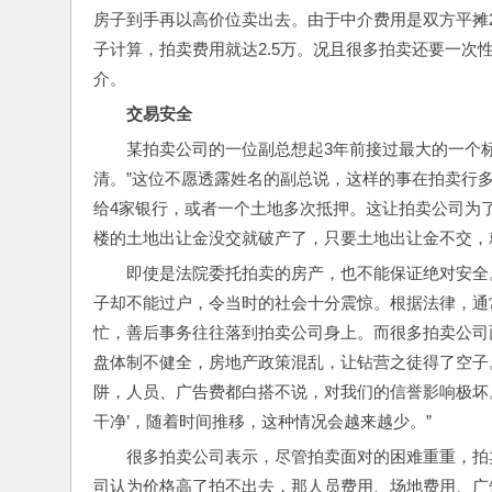
房子到手再以高价位卖出去。由于中介费用是双方平摊2
子计算，拍卖费用就达2.5万。况且很多拍卖还要一
介。
交易安全
某拍卖公司的一位副总想起3年前接过最大的一个
清。”这位不愿透露姓名的副总说，这样的事在拍卖行
给4家银行，或者一个土地多次抵押。这让拍卖公司为
楼的土地出让金没交就破产了，只要土地出让金不交，
即使是法院委托拍卖的房产，也不能保证绝对安全。
子却不能过户，令当时的社会十分震惊。根据法律，通
忙，善后事务往往落到拍卖公司身上。而很多拍卖公司
盘体制不健全，房地产政策混乱，让钻营之徒得了空子
阱，人员、广告费都白搭不说，对我们的信誉影响极坏。
干净’，随着时间推移，这种情况会越来越少。”
很多拍卖公司表示，尽管拍卖面对的困难重重，拍
司认为价格高了拍不出去，那人员费用、场地费用、广