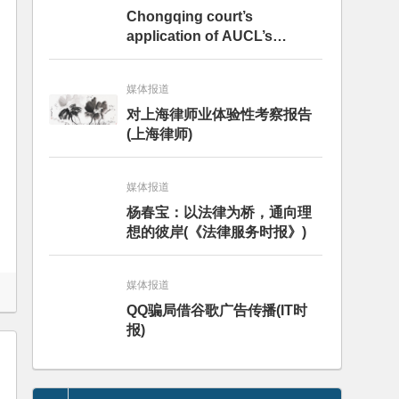
Chongqing court’s
application of AUCL’s
internet provision on
falsifying data prompts
媒体报道
debate – analysis
对上海律师业体验性考察报告
(上海律师)
媒体报道
杨春宝：以法律为桥，通向理
想的彼岸(《法律服务时报》)
媒体报道
QQ骗局借谷歌广告传播(IT时
报)