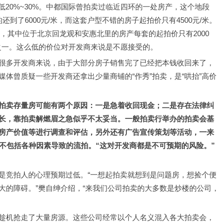
低20%~30%。中都国际曾拍卖过临近四环的一处房产，这个地段
的还到了6000元/米，而这套户型不错的房子起拍价只有4500元/米。
中，其中位于北京回龙观和安惠北里的房产每套的起拍价只有2000
分之一。这么低的价位对开发商来说是不愿接受的。
很多开发商来说，由于大部分房子销售完了已经把本钱收回来了，
体曾质疑一些开发商还拿出少量商铺的“作秀”拍卖，是“哄抬”高价
拍卖存量房可能有两个原因：一是急着收回现金；二是存在法律纠
长，靠拍卖解燃眉之急似乎不太妥当。一般拍卖行举办的拍卖会基
房产价值等进行调查和评估，另外还有广告宣传策划等活动，一来
不包括各种因素导致的流拍。“这对开发商都是不可预期的风险。”
是竞拍人的心理预期过低。“一想起拍卖就想到是问题房，想捡个便
大的障碍。”樊自绅介绍，“来我们公司拍卖的大多数是炒楼的公司，
趁机抢走了大量房源。这些公司经常以个人名义混入各大拍卖会，