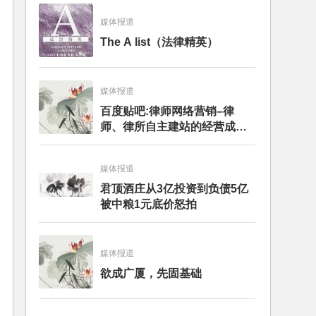
媒体报道
The A list（法律精英）
媒体报道
百度贴吧:律师网络营销–律
师、律所自主建站的经营成本
与风险探讨
媒体报道
君顶酒庄从3亿投资到负债5亿
被中粮1元底价怒拍
媒体报道
欲成广厦，先固基础