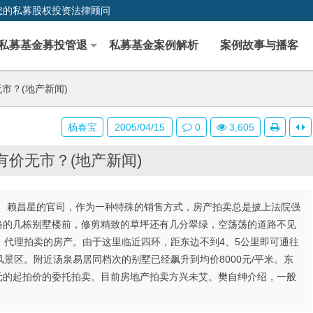
您的私募股权投资法律顾问
私募基金募投管退
私募基金案例解析
案例故事与播客
市？(地产新闻)
杨春宝
2005/04/15
0
3,605
有价无市？(地产新闻)
、赖昌星的官司，作为一种特殊的销售方式，房产拍卖总是披上法院强
南路的几栋别墅楼前，修剪精致的草坪还有几分翠绿，空荡荡的道路不见
）代理拍卖的房产。由于这里临近四环，距东边不到4、5公里即可通往
景区。附近汤泉易居同档次的别墅已经飙升到均价8000元/平米。东
0元的起拍价的委托拍卖。目前房地产拍卖方兴未艾。樊自绅介绍，一般