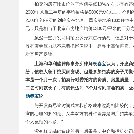
拍卖的房产比市价的平均值要低10%左右，有的还
2000年以后二手房的平均价格是5000元/米以上，个别
2003年初拍卖的刘晓庆在北京、重庆等地的19套住宅
元，只是相当于北京市房地产均价5300元/平米的三
虽然一些开发商用拍卖的形式进行清盘，但是对于
没有资金压力就不急着把尾房脱手，想寻个高价再卖。媒
对其房产促销。
上海和华利盛律师事务所律师
杨春宝
认为，开发商
纷，债权人急于找买家变现。但是参加拍卖的房子周期
本是一个月一次，拍卖行对委托方的资质、房屋质量、
二去时间就长了，有的长达2、3个月时间才会拍卖，还
杨春宝
说。
与开发商尽管时间成本和价格成本过高相比较的，
宜的心理的多的是。买卖双方的种种差异是房产拍卖最
个人竞拍的不多。”
没有群众基础造成的另一后果是，中介和投机公司