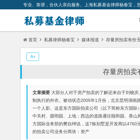
专业、靠谱，合伙人亲自服务。上海私募基金律师杨春宝，
首页
私募律师杨春宝
媒体报道
存量房拍卖有价无
A+
存量房拍卖
文章摘要
大部分人对于房产拍卖的了解还来自于刘晓庆
制执行的外衣。被动状态2005年1月份，北京昆明湖
一个人影。这是东方国际拍卖公司（以下简称东方国际
中关村、圆明园、上地；西边的道路通往颐和园、香山风
方国际业务部的樊自绅说，这7栋别墅是开发商以476
的拍卖公司业务分两块：资产