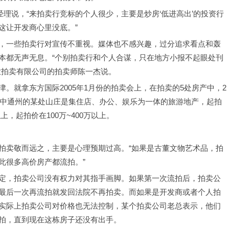
经理说，“来拍卖行竞标的个人很少，主要是炒房‘低进高出’的投资行
这让开发商心里没底。”
，一些拍卖行对宣传不重视。媒体也不感兴趣，过分追求看点和轰
本都无声无息。“个别拍卖行和个人合谋，只在地方小报不起眼处刊
业拍卖有限公司的拍卖师陈一杰说。
。就拿东方国际2005年1月份的拍卖会上，在拍卖的5处房产中，2
其中通州的某处山庄是集住店、办公、娱乐为一体的旅游地产，起拍
上，起拍价在100万~400万以上。
拍卖敬而远之，主要是心理预期过高。“如果是古董文物艺术品，拍
此很多高价房产都流拍。”
定，拍卖公司没有权力对其指手画脚。如果第一次流拍后，拍卖公
最后一次再流拍就发回法院不再拍卖。而如果是开发商或者个人拍
实际上拍卖公司对价格也无法控制，某个拍卖公司老总表示，他们
拍，直到现在这栋房子还没有出手。