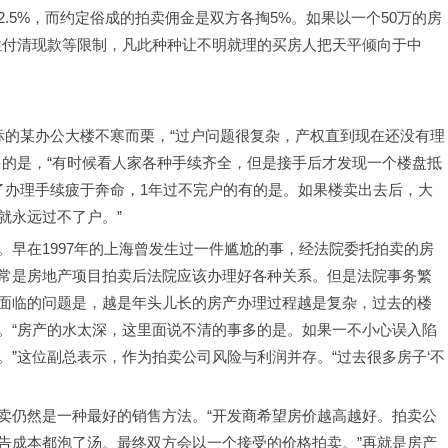
.5%，而约定俗成的拍卖佣金是双方各掏5%。如果以一个50万的房
次性付清现款等限制，凡此种种让不明就理的买房人把天平倾向于中
标的某办公大楼不寒而栗，“过户问题很复杂，产权直到现在还没有理
多的是，“有时候看人家各种手续齐全，但是接手后才发现一个楼盘抵
了办理手续疲于奔命，1年过不完户的有的是。如果楼卖出去后，大
就永远过不了户。”
早在1997年的上海曾发生过一件尴尬的事，经法院委托拍卖的房
常是房地产项目拍卖后法院应该办理好各种关系。但是法院事务繁
面临的问题是，越是年头儿长的房产办理过程越是复杂，过去的楼
。“房产的水太深，这里面说不清的事多的是。如果一不小心误入陷
”这位副总表示，作为拍卖公司风险与利润并存。“过去很多房子‘不
卖仍然是一种最好的销售方法。“开发商希望房价越高越好。拍卖公
告成本都泡了汤。最终双方会以一个接受的价格拍卖。”再就是房产