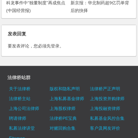
科龙事件中“独董制度”再成焦点
新京报：华北制药超9亿罚单背
(中国经营报)
后的抉择
发表回复
要发表评论，您必须先
登录
。
法律桥站群
关于法律桥
版权和隐私声明
法律桥严正声明
法律桥主站
上海私募基金律师
上海投资并购律师
上海公司法律师
上海股权律师
上海投融资律师
聘请律师
法律桥PE宝典
私募基金风控合集
私募法律讲堂
对赌回购合集
客户及网友评价