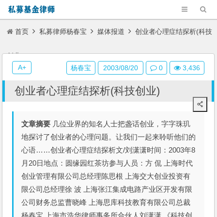
首页
私募律师杨春宝
媒体报道
创业者心理症结探析(科技
创业)
A+
杨春宝
2003/08/20
0
3,436
创业者心理症结探析(科技创业)
文章摘要
几位业界的知名人士把盏话创业，字字珠玑
地探讨了创业者的心理问题。让我们一起来聆听他们的
心语……创业者心理症结探析文/刘潇潇时间：2003年8
月20日地点：圆缘园红茶坊参与人员：方 侃 上海时代
创业管理有限公司总经理陈思根 上海交大创业投资有
限公司总经理徐 波 上海张江集成电路产业区开发有限
公司财务总监曹晓峰 上海思库科技教育有限公司总裁
杨春宝 上海市浩华律师事务所合伙人刘潇潇 《科技创