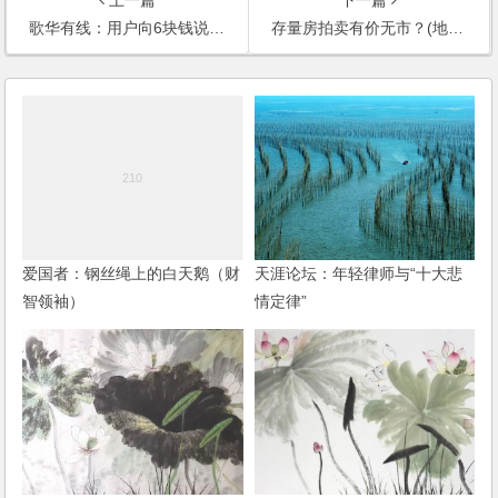
歌华有线：用户向6块钱说“不”(东方早报)
存量房拍卖有价无市？(地产新闻)
爱国者：钢丝绳上的白天鹅（财
天涯论坛：年轻律师与“十大悲
智领袖）
情定律”