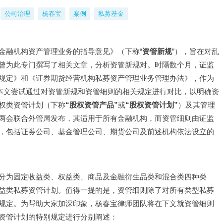
公司治理
杨春宝
案例
私募基金
金融机构资产管理业务的指导意见》（下称“
资管新规
”），旨在对乱
曾为此专门撰写了相关文章，分析资管新规对。时隔数个月，证监
规定》和《证券期货经营机构私募资产管理业务管理办法》，作为
。本文尝试通过对资管新规和资管细则的相关规定进行对比，以明确资
权类资管计划（下称
“股权资管产品”
或
“股权资管计划”
）及其管理
两会联合外管局发布，其适用于所有金融机构，而资管细则由证监
，包括证券公司、基金管理公司、期货公司及前述机构依法设立的
分为固定收益类、权益类、商品及金融衍生品类和混合类四种类
益类私募资管计划。值得一提的是，资管细则除了对所有类型私募
规定。为帮助大家加深印象，杨春宝律师团队将在下文就资管细则
资管计划的特别规定进行分别阐述：