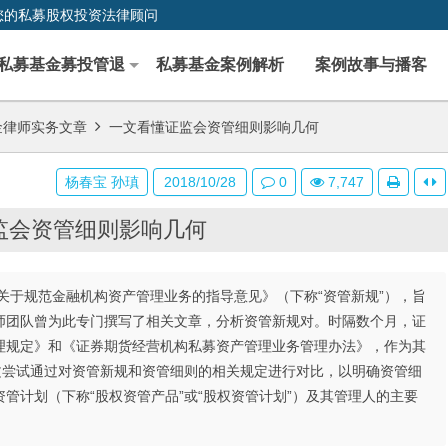
您的私募股权投资法律顾问
私募基金募投管退
私募基金案例解析
案例故事与播客
金律师实务文章
一文看懂证监会资管细则影响几何
杨春宝 孙瑱
2018/10/28
0
7,747
监会资管细则影响几何
关于规范金融机构资产管理业务的指导意见》（下称“资管新规”），旨
师团队曾为此专门撰写了相关文章，分析资管新规对。时隔数个月，证
理规定》和《证券期货经营机构私募资产管理业务管理办法》，作为其
文尝试通过对资管新规和资管细则的相关规定进行对比，以明确资管细
管计划（下称“股权资管产品”或“股权资管计划”）及其管理人的主要