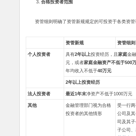
合格投资者范围
资管细则明确了资管新规规定的可投资于各类资管
资管新规
资管细则
个人投资者
具有
2
年以上
投资经历，且
家庭
金
元，或者
家庭金融资产不低于
500
年均收入不低于
40
万元
2
年以上投资经历
法人投资者
最近
1
年末
净资产不低于1000万元
其他
金融管理部门视为合格
受一行两
投资者的其他情形
公司及其
司及其子
子公司、