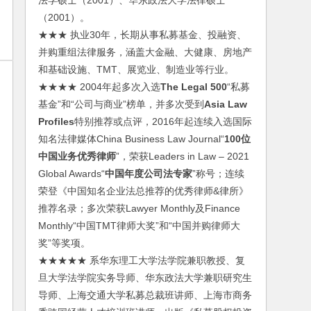
法学硕士（2001）、华东政法大学法律硕士
（2001）。
★★★ 执业30年，长期从事私募基金、投融资、
并购重组法律服务，涵盖大金融、大健康、房地产
和基础设施、TMT、展览业、制造业等行业。
★★★★ 2004年起多次入选
The Legal 500
“私募
基金”和“公司与商业”榜单，并多次受到
Asia Law
Profiles
特别推荐或点评，2016年起连续入选国际
知名法律媒体China Business Law Journal“
100位
中国业务优秀律师
”，荣获Leaders in Law – 2021
Global Awards“
中国年度公司法专家
”称号；连续
荣登《中国知名企业法总推荐的优秀律师&律所》
推荐名录；多次荣获Lawyer Monthly及Finance
Monthly“中国TMT律师大奖”和“中国并购律师大
奖”等奖项。
★★★★★ 系华东理工大学法学院兼职教授、复
旦大学法学院实务导师、华东政法大学兼职研究生
导师、上海交通大学私募总裁班讲师、上海市商务