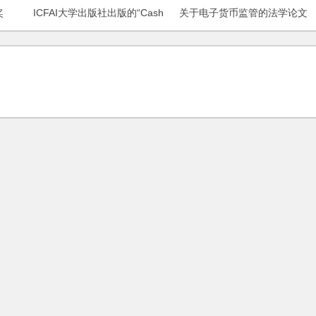
奖
ICFAI大学出版社出版的“Cash
关于电子货币监管的法学论文
to Plastic: Issues and
Perspectives”一书中