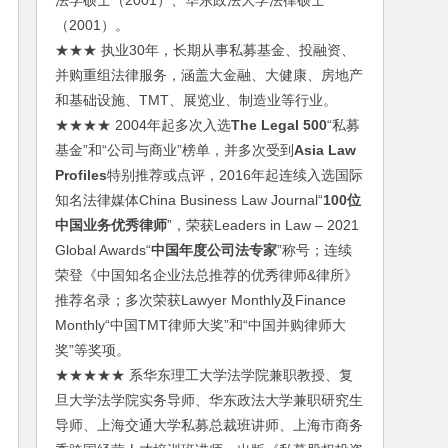
法学硕士（2001）、华东政法大学法律硕士
（2001）。
★★★ 执业30年，长期从事私募基金、投融资、
并购重组法律服务，涵盖大金融、大健康、房地产
和基础设施、TMT、展览业、制造业等行业。
★★★★ 2004年起多次入选
The Legal 500
“私募
基金”和“公司与商业”榜单，并多次受到
Asia Law
Profiles
特别推荐或点评，2016年起连续入选国际
知名法律媒体China Business Law Journal“
100位
中国业务优秀律师
”，荣获Leaders in Law – 2021
Global Awards“
中国年度公司法专家
”称号；连续
荣登《中国知名企业法总推荐的优秀律师&律所》
推荐名录；多次荣获Lawyer Monthly及Finance
Monthly“中国TMT律师大奖”和“中国并购律师大
奖”等奖项。
★★★★★ 系华东理工大学法学院兼职教授、复
旦大学法学院实务导师、华东政法大学兼职研究生
导师、上海交通大学私募总裁班讲师、上海市商务