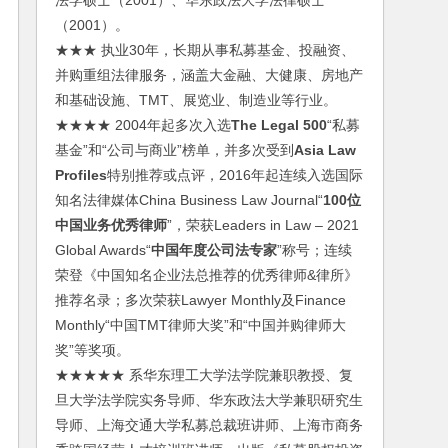
法学硕士（2001）、华东政法大学法律硕士
（2001）。
★★★ 执业30年，长期从事私募基金、投融资、
并购重组法律服务，涵盖大金融、大健康、房地产
和基础设施、TMT、展览业、制造业等行业。
★★★★ 2004年起多次入选
The Legal 500
“私募
基金”和“公司与商业”榜单，并多次受到
Asia Law
Profiles
特别推荐或点评，2016年起连续入选国际
知名法律媒体China Business Law Journal“
100位
中国业务优秀律师
”，荣获Leaders in Law – 2021
Global Awards“
中国年度公司法专家
”称号；连续
荣登《中国知名企业法总推荐的优秀律师&律所》
推荐名录；多次荣获Lawyer Monthly及Finance
Monthly“中国TMT律师大奖”和“中国并购律师大
奖”等奖项。
★★★★★ 系华东理工大学法学院兼职教授、复
旦大学法学院实务导师、华东政法大学兼职研究生
导师、上海交通大学私募总裁班讲师、上海市商务