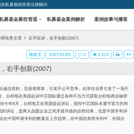
您的私募股权投资法律顾问
私募基金募投管退
私募基金案例解析
案例故事与播客
律师实务文章
左手应诉，右手创新(2007)
杨春宝
2007/01/09
0
2,523
右手创新(2007)
反诚信原则，且损害商誉，引发不公平竞争。此举在业界引发了一场不
前，台积电在美国起诉中芯国际通过各种不当方式获取台积电商业秘密
。但今年8月，台积电又在美国提起诉讼，指控中芯国际未遵守双方的和
院的诉讼，是两大晶圆企业之间矛盾升级的必然结果，也是中国专利诉
企业在中国申请专利的数量呈上升趋势，在中国的发明专利中，外国企