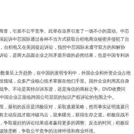
商誉，引发不公平竞争。此举在业界引发了一场不小的震动。中芯
国起诉中芯国际通过各种不当方式获取台积电商业秘密并侵犯了台
月，台积电又在美国提起诉讼，指控中芯国际未遵守双方的和解协
诉讼，是两大晶圆企业之间矛盾升级的必然结果，也是中国专利诉
的数量呈上升趋势，在中国的发明专利中，外国企业和外资企业占绝
技领域，众多产业核心技术掌握在他们手里。国外企业利用其自身
战争。不论是英特尔诉东进，还是海信的商标之争、DVD收费问
出中国企业正面临跨国公司层层的知识产权诉讼的包围之中。
围，最初的反应是消极应对，采取逃避策略，然而事实证明逃避只
有主动应战才能冲破乌云，迎来曙光，获得生存之道。积极应战不
，争取最好的诉讼结果或者赢得更多的调整、反击的时间；积极应
破除垄断，争取公平竞争的法律环境和商业环境。