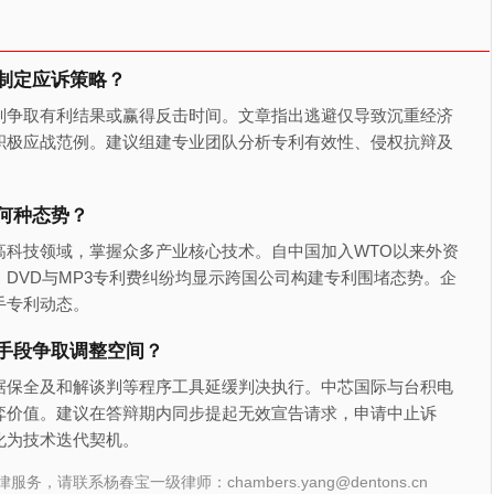
制定应诉策略？
则争取有利结果或赢得反击时间。文章指出逃避仅导致沉重经济
积极应战范例。建议组建专业团队分析专利有效性、侵权抗辩及
。
何种态势？
高科技领域，掌握众多产业核心技术。自中国加入WTO以来外资
DVD与MP3专利费纠纷均显示跨国公司构建专利围堵态势。企
手专利动态。
手段争取调整空间？
据保全及和解谈判等程序工具延缓判决执行。中芯国际与台积电
弈价值。建议在答辩期内同步提起无效宣告请求，申请中止诉
化为技术迭代契机。
联系杨春宝一级律师：chambers.yang@dentons.cn