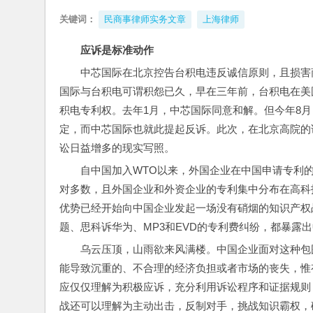
关键词：
民商事律师实务文章
上海律师
应诉是标准动作
中芯国际在北京控告台积电违反诚信原则，且损害
国际与台积电可谓积怨已久，早在三年前，台积电在美
积电专利权。去年1月，中芯国际同意和解。但今年8
定，而中芯国际也就此提起反诉。此次，在北京高院的
讼日益增多的现实写照。
自中国加入WTO以来，外国企业在中国申请专利
对多数，且外国企业和外资企业的专利集中分布在高科
优势已经开始向中国企业发起一场没有硝烟的知识产权
题、思科诉华为、MP3和EVD的专利费纠纷，都暴露
乌云压顶，山雨欲来风满楼。中国企业面对这种包
能导致沉重的、不合理的经济负担或者市场的丧失，惟
应仅仅理解为积极应诉，充分利用诉讼程序和证据规则
战还可以理解为主动出击，反制对手，挑战知识霸权，