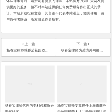
体法律事务时，请洽询有资质的律师。本站将努力为广大网友提
供更好的服务，但不对本站提供的任何免费服务作出正式的承
诺。本站所载投稿文章，其言论不代表本站观点，如需使用，请
与原作者联系，版权归原作者所有。
上一篇
下一篇
杨春宝律师就番茄花园盗版案接受华尔街日报记者采访
杨春宝律师为某境外网络游戏公司进军中国提供法律意见
杨春宝律师代理的专利侵权诉讼
杨春宝律师受邀担任上海市商务
调解结案
委跨国经营人才并购培训班讲师