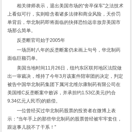
相关律师表示，退出美国市场的“舍卒保车”之法技术
上看似可行，实则暗含着诸多法律和商业风险，天价罚
单背后，华北制药即将面临的抉择恐怕远非放弃美国市
场那么简单。
反垄断官司始于2005年
一场历时八年的反垄断案仍未画上句号，华北制药
面临巨额罚单。
美国当地时间11月26日，纽约东区联邦地区法院做
出一审裁决，维持了今年3月该案件陪审团的决定，判定
被告中国华北制药集团下属河北维尔康制药有限公司在
美国维C反垄断案中败诉，并承担约1.53亿美元(约合
9.34亿元人民币)的赔偿。
一位曾经买过华北制药股票的投资者在微博上表
示：“当年手上的那些华北制药的股票曾经被牢牢套住，
跟这事儿脱不了干系！”