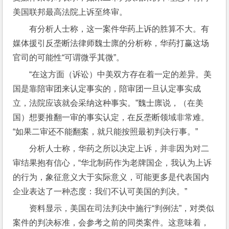
美国联邦最高法院上诉至终审。
有分析人士称，这一案件华药上诉的胜算不大。有
媒体援引反垄断法律师魏士廪的分析称，华药打赢这场
官司的可能性“可谓微乎其微”。
“在这方面（诉讼）中美双方存在着一定的差异。美
国是靠陪审团来认定事实的，陪审团一旦认定事实成
立，法院应该就会采纳这种事实。”魏士廪说，（在美
国）想要推翻一审的事实认定，在反垄断领域非常难。
“如果二审还不能翻案，就只能按照最初判决行事。”
分析人士称，华药之所以决定上诉，并非因为对二
审结果抱有信心，“华北制药作为老牌国企，我认为上诉
的行为，象征意义大于实际意义，可能更多是代表国内
企业表达了一种态度：我们不认可美国的判决。”
资料显示，美国在司法判决中施行“判例法”，对类似
案件的判决标准，会参考之前的同类案件。这意味着，