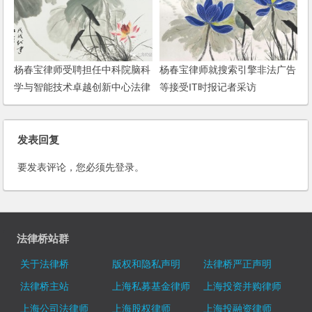
杨春宝律师受聘担任中科院脑科
杨春宝律师就搜索引擎非法广告
学与智能技术卓越创新中心法律
等接受IT时报记者采访
顾问
发表回复
要发表评论，您必须先
登录
。
法律桥站群
关于法律桥
版权和隐私声明
法律桥严正声明
法律桥主站
上海私募基金律师
上海投资并购律师
上海公司法律师
上海股权律师
上海投融资律师