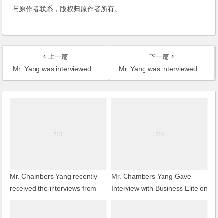
与原作者联系，版权归原作者所有。
上一篇
下一篇
Mr. Yang was interviewed by China Daily on the reconciliation between French Lacoste and Zhejiang Crocodile
Mr. Yang was interviewed by reporters of IT-Times on the legal issues of Monternet
Mr. Chambers Yang recently
Mr. Chambers Yang Gave
received the interviews from
Interview with Business Elite on
the Wall Street Journal,Press
the IP Lawsuit of Aigo v. HP &
TV,21st Century Business
Toshiba