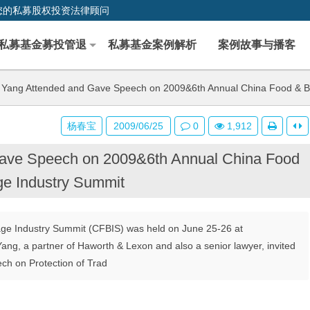
您的私募股权投资法律顾问
私募基金募投管退
私募基金案例解析
案例故事与播客
Yang Attended and Gave Speech on 2009&6th Annual China Food & B
杨春宝
2009/06/25
0
1,912
ave Speech on 2009&6th Annual China Food
e Industry Summit
ge Industry Summit (CFBIS) was held on June 25-26 at
g, a partner of Haworth & Lexon and also a senior lawyer, invited
ch on Protection of Trad