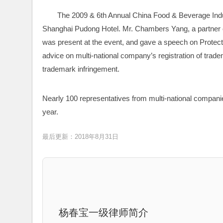
The 2009 & 6th Annual China Food & Beverage Ind
Shanghai Pudong Hotel. Mr. Chambers Yang, a partner of
was present at the event, and gave a speech on Protec
advice on multi-national company’s registration of trade
trademark infringement.
Nearly 100 representatives from multi-national companie
year.
最后更新：2018年8月31日
杨春宝一级律师简介