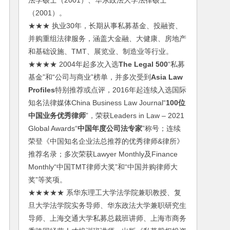
法学硕士（2001）、华东政法大学法律硕士
（2001）。
★★★ 执业30年，长期从事私募基金、投融资、
并购重组法律服务，涵盖大金融、大健康、房地产
和基础设施、TMT、展览业、制造业等行业。
★★★★ 2004年起多次入选
The Legal 500
“私募
基金”和“公司与商业”榜单，并多次受到
Asia Law
Profiles
特别推荐或点评，2016年起连续入选国际
知名法律媒体China Business Law Journal“
100位
中国业务优秀律师
”，荣获Leaders in Law – 2021
Global Awards“
中国年度公司法专家
”称号；连续
荣登《中国知名企业法总推荐的优秀律师&律所》
推荐名录；多次荣获Lawyer Monthly及Finance
Monthly“中国TMT律师大奖”和“中国并购律师大
奖”等奖项。
★★★★★ 系华东理工大学法学院兼职教授、复
旦大学法学院实务导师、华东政法大学兼职研究生
导师、上海交通大学私募总裁班讲师、上海市商务