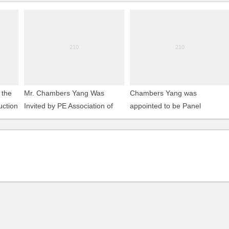
 the
Mr. Chambers Yang Was
Chambers Yang was
uction
Invited by PE Association of
appointed to be Panel
Shanghai to Give Presentation
Conciliators in the Conciliation
gxing
on Legal Due Diligence
Center of CCPIT/CCOIC
Pudong Sub-council