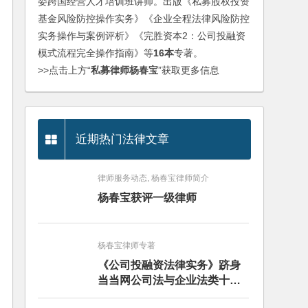
委跨国经营人才培训班讲师。出版《私募股权投资
基金风险防控操作实务》《企业全程法律风险防控
实务操作与案例评析》《完胜资本2：公司投融资
模式流程完全操作指南》等
16本
专著。
>>点击上方“
私募律师杨春宝
”获取更多信息
近期热门法律文章
律师服务动态, 杨春宝律师简介
杨春宝获评一级律师
杨春宝律师专著
《公司投融资法律实务》跻身
当当网公司法与企业法类十大
畅销图书榜