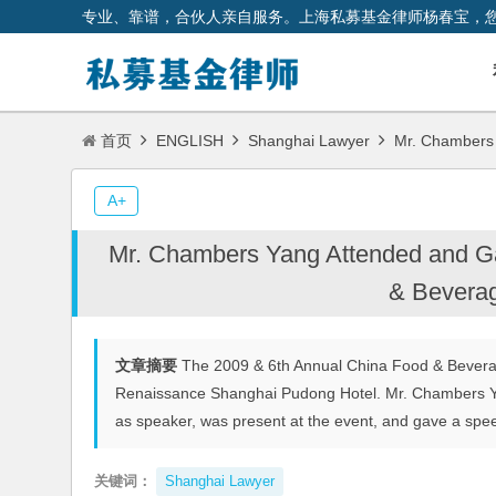
专业、靠谱，合伙人亲自服务。上海私募基金律师杨春宝，
首页
ENGLISH
Shanghai Lawyer
Mr. Chambers 
A+
Mr. Chambers Yang Attended and G
& Beverag
文章摘要
The 2009 & 6th Annual China Food & Bevera
Renaissance Shanghai Pudong Hotel. Mr. Chambers Yan
as speaker, was present at the event, and gave a spee
关键词：
Shanghai Lawyer