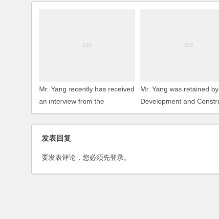
Mr. Yang recently has received
Mr. Yang was retained by
an interview from the
Development and Constr
journalists of China Business
Management Committee
Office of Shanghai Chan
发表回复
Island as its legal adviser
要发表评论，您必须先
登录
。