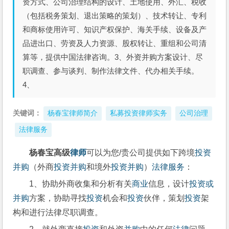
资方式、公司治理结构的设计、土地使用、外汇、税收
（包括税务策划、退出策略的策划）、技术转让、专利
和商标使用许可、知识产权保护、海关手续、设备及产
品进出口、劳资及人力资源、股权转让、重组和公司清
算等，提供中国法律咨询。3、外资并购方案设计、尽
职调查、参与谈判、制作法律文件、代办相关手续。
4、
关键词：
杨春宝律师简介
私募投资律师实务
公司治理
法律服务
杨春宝高级
律师
可以为您/贵公司提供如下跨境
投资
并购
（外商
投资并购
和境外
投资并购
）
法律
服务
：
1、协助外商收集和分析有关
商业
信息，设计
投资或
并购
方案，协助寻找
投资
机会和
投资
伙伴，策划
投资
架
构和进行法律尽职调查。