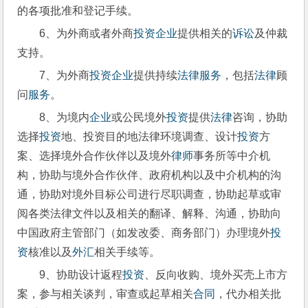
的各项批准和登记手续。
6、为外商或者外商
投资
企业
提供相关的
诉讼
及仲裁
支持。
7、为外商
投资
企业
提供持续
法律
服务
，包括
法律
顾
问
服务
。
8、为境内
企业
或公民境外
投资
提供
法律
咨询，协助
选择
投资
地、投资目的地法律环境调查、设计
投资
方
案、选择境外合作伙伴以及境外
律师
事务所等中介机
构，协助与境外合作伙伴、政府机构以及中介机构的沟
通，协助对境外目标公司进行尽职调查，协助起草或审
阅各类法律文件以及相关的翻译、解释、沟通，协助向
中国政府主管部门（如发改委、商务部门）办理境外
投
资
核准以及
外汇
相关手续等。
9、协助设计返程
投资
、反向收购、境外买壳上市方
案，参与相关谈判，审查或起草相关
合同
，代办相关批