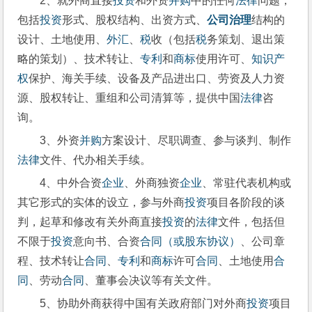
2、就外商直接
投资
和外资
并购
中的任何
法律
问题，
包括
投资
形式、股权结构、出资方式、
公司治理
结构的
设计、土地使用、
外汇
、
税
收（包括
税
务策划、退出策
略的策划）、技术转让、
专利
和
商标
使用许可、
知识产
权
保护、海关手续、设备及产品进出口、劳资及人力资
源、股权转让、重组和公司清算等，提供中国
法律
咨
询。
3、外资
并购
方案设计、尽职调查、参与谈判、制作
法律
文件、代办相关手续。
4、中外合资
企业
、外商独资
企业
、常驻代表机构或
其它形式的实体的设立，参与外商
投资
项目各阶段的谈
判，起草和修改有关外商直接
投资
的
法律
文件，包括但
不限于
投资
意向书、合资
合同（或股东协议）
、公司章
程、技术转让
合同
、
专利
和
商标
许可
合同
、土地使用
合
同
、劳动
合同
、董事会决议等有关文件。
5、协助外商获得中国有关政府部门对外商
投资
项目