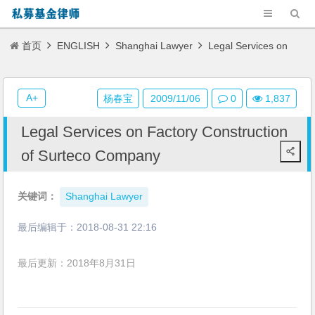
首页
ENGLISH
Shanghai Lawyer
Legal Services on
Factory Construction of Surteco Company
A+
杨春宝
2009/11/06
0
1,837
Legal Services on Factory Construction
of Surteco Company
关键词：
Shanghai Lawyer
最后编辑于：
2018-08-31 22:16
最后更新：2018年8月31日