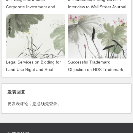
Corporate Investment and
Interview to Wall Street Journal
Financing Legal Practice has
on Copyright Infringement of
been published and distributed
Tomato Garden
by the China Legal Publishing
House
Legal Services on Bidding for
Successful Trademark
Land Use Right and Real
Objection on HDS Trademark
Estate Development Project
Finance
发表回复
要发表评论，您必须先
登录
。