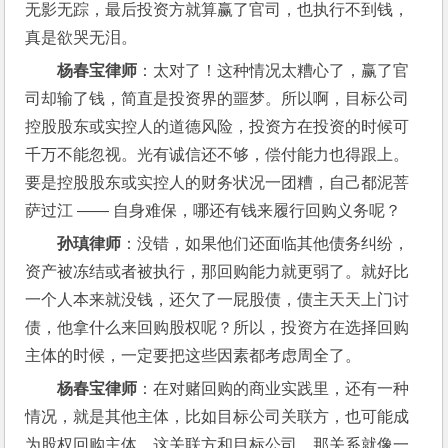
无影无踪，最后投资方就算赢了官司，也执行不到钱，
真是欲哭无泪。
杨春宝律师
：太对了！这种情况太糟心了，赢了官
司却输了钱，简直是投资界的噩梦。所以啊，目标公司
控股股东或实控人的道德风险，投资方在投资的时候可
千万不能忽视。光有诚信还不够，偿付能力也得跟上。
要是控股股东或实控人的财务状况一团糟，自己都泥菩
萨过江 —— 自身难保，哪还有钱来履行回购义务呢？
孙瑱律师
：没错，如果他们还面临其他债务纠纷，
资产被冻结或者被执行，那回购能力就更弱了。就好比
一个人本来就没钱，还欠了一屁股债，债主天天上门讨
债，他拿什么来回购股权呢？所以，投资方在选择回购
主体的时候，一定要把这些因素都考虑周全了。
杨春宝律师
：在对赌回购的商业实践里，还有一种
情况，就是其他主体，比如目标公司关联方，也可能成
为股权回购主体。这关联方和目标公司，那关系就像一