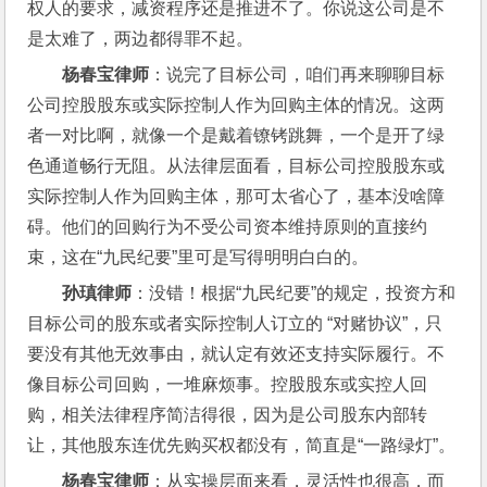
权人的要求，减资程序还是推进不了。你说这公司是不
是太难了，两边都得罪不起。
杨春宝律师
：说完了目标公司，咱们再来聊聊目标
公司控股股东或实际控制人作为回购主体的情况。这两
者一对比啊，就像一个是戴着镣铐跳舞，一个是开了绿
色通道畅行无阻。从法律层面看，目标公司控股股东或
实际控制人作为回购主体，那可太省心了，基本没啥障
碍。他们的回购行为不受公司资本维持原则的直接约
束，这在“九民纪要”里可是写得明明白白的。
孙瑱律师
：没错！根据“九民纪要”的规定，投资方和
目标公司的股东或者实际控制人订立的 “对赌协议”，只
要没有其他无效事由，就认定有效还支持实际履行。不
像目标公司回购，一堆麻烦事。控股股东或实控人回
购，相关法律程序简洁得很，因为是公司股东内部转
让，其他股东连优先购买权都没有，简直是“一路绿灯”。
杨春宝律师
：从实操层面来看，灵活性也很高，而