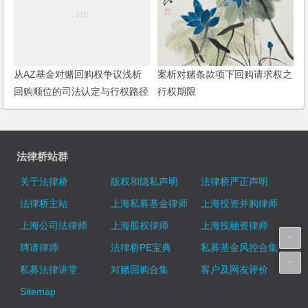
从AZ基金对赌回购权争议浅析
案析对赌条款项下回购请求权之
回购顺位的司法认定与行权路径
行权期限
法律桥站群
关于法律桥
版权和隐私声明
法律桥严正声明
法律桥主站
上海私募基金律师
上海投资并购律师
上海公司法律师
上海股权律师
上海投融资律师
聘请律师
法律桥PE宝典
私募基金风控合集
私募法律讲堂
对赌回购合集
客户及网友评价
Sitemap