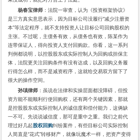
杨春宝律师
：法院一审查，认为《投资框架协议》
是三方真实意思表示，因为目标公司没履行“减少注册资
本”等法定程序，就不支持投资人让目标公司回购股权的
主张。不过呢，主债务有效，从债务也有效，陈某作为
连带保证人，得向投资人支付回购款。你看，这一系列
判例都说明，以控股股东或实际控制人为回购或担保主
体，法院更关注回购条件有没有达成，以及回购义务履
行得怎么样，而不是减资程序，这就给交易双方留下了
很大的操作空间。
孙瑱律师
：虽说在法律和实操层面都没障碍，但投
资方能不能顺利行使回购权，还有两个关键因素，那就
是控股股东或实际控制人的诚信度和偿付能力，这俩缺
一不可。先说说诚信度，那可是重中之重。我们之前代
理过好几起
股权回购
纠纷案件，有些目标公司实际控制
人简直是“花式”转移财产，就像玩魔术一样，把资产变得