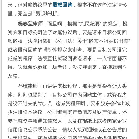
形，但对赌协议里的
股权回购
，根本不在这些法定情形
里，完全是 “另起炉灶”。
杨春宝律师
：而且啊，根据 “九民纪要” 的规定，投
资方和目标公司签了对赌协议后，要是请求目标公司回
购股权，法院得依据《公司法》关于“股东不得抽逃出资”
或者股份回购的强制性规定来审查。要是目标公司没完
成减资程序，法院直接就驳回诉讼请求，一点情面都不
留。这就像你参加一场考试，没按规则来，直接就判不
及格。
孙瑱律师
：再讲讲实操过程，那更是复杂得让人头
疼。刚刚也提到了，目标公司作为回购主体，减资程序
是绕不过去的“坎儿”。这减资程序啊，要求股东会作出减
少注册资本决议，公司编制资产负债表及财产清单，还
要把减资事项通知债权人，以及在报纸上或者国家企业
信用信息公示系统公告。债权人接到通知或在公告后的
法定期限内，还有权要求公司清偿债务或者提供相应的