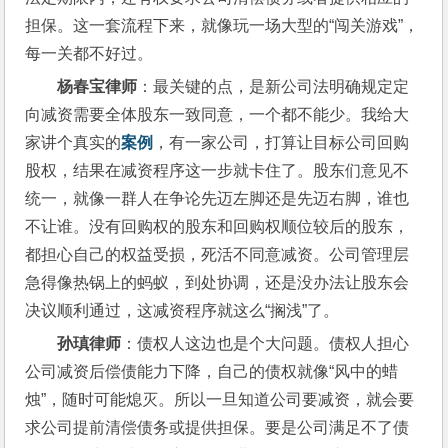
担保。这一套流程下来，就像玩一场大型的“闯关游戏”，
每一关都不好过。
杨春宝律师
：最关键的点，是新公司法明确规定定
向减资需要全体股东一致同意，一个都不能少。我给大
家讲个真实的
案例
，有一家公司，打算让目标公司回购
股权，结果在减资程序这一步就卡住了。股东们意见不
统一，就像一群人在争论先迈左脚还是先迈右脚，谁也
不让谁。没有回购权的股东和回购权顺位较后的股东，
都担心自己的权益受损，死活不同意减资。公司管理层
急得像热锅上的蚂蚁，到处协调，还是没办法让股东会
决议顺利通过，这减资程序就这么“搁浅”了。
孙瑱律师
：债权人这边也是个大问题。债权人担心
公司减资后偿债能力下降，自己的债权就像“风中的蜡
烛”，随时可能熄灭。所以一旦知道公司要减资，就会要
求公司提前清偿债务或提供担保。要是公司满足不了债