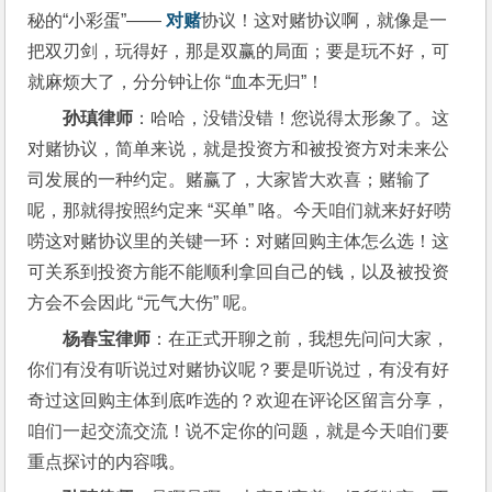
秘的“小彩蛋”—— 
对赌
协议！这对赌协议啊，就像是一
把双刃剑，玩得好，那是双赢的局面；要是玩不好，可
就麻烦大了，分分钟让你 “血本无归”！
孙瑱律师
：哈哈，没错没错！您说得太形象了。这
对赌协议，简单来说，就是投资方和被投资方对未来公
司发展的一种约定。赌赢了，大家皆大欢喜；赌输了
呢，那就得按照约定来 “买单” 咯。今天咱们就来好好唠
唠这对赌协议里的关键一环：对赌回购主体怎么选！这
可关系到投资方能不能顺利拿回自己的钱，以及被投资
方会不会因此 “元气大伤” 呢。
杨春宝律师
：在正式开聊之前，我想先问问大家，
你们有没有听说过对赌协议呢？要是听说过，有没有好
奇过这回购主体到底咋选的？欢迎在评论区留言分享，
咱们一起交流交流！说不定你的问题，就是今天咱们要
重点探讨的内容哦。