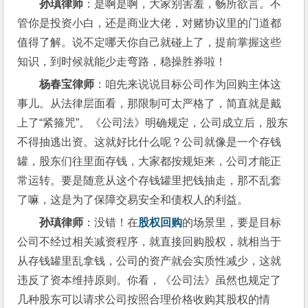
孙瑱律师
：是啊是啊，大家别害羞，畅所欲言。不
管你是投资小白，还是商业大佬，对赌协议里的门道都
值得了解。说不定哪天你自己就碰上了，提前掌握这些
知识，到时候就能少走弯路，稳操胜券啦！
杨春宝律师
：咱先来说说目标公司作为回购主体这
事儿。从法律层面看，那限制可太严格了，简直就是戴
上了“紧箍咒”。《公司法》明确规定，公司成立后，股东
不得抽逃出资。这就好比什么呢？公司就像是一个存钱
罐，股东们往里面存钱，大家都按规矩来，公司才能正
常运转。要是随意从这个存钱罐里把钱抽走，那不乱套
了嘛，这是为了保障交易安全和债权人的利益。
孙瑱律师
：没错！在
股权回购
的场景里，要是目标
公司不经过相关减资程序，就直接回购股权，就相当于
从存钱罐里乱拿钱，公司的资产就会实质性减少，这就
违反了资本维持原则。你看，《公司法》虽然也规定了
几种股东可以请求公司按照合理价格收购其股权的情