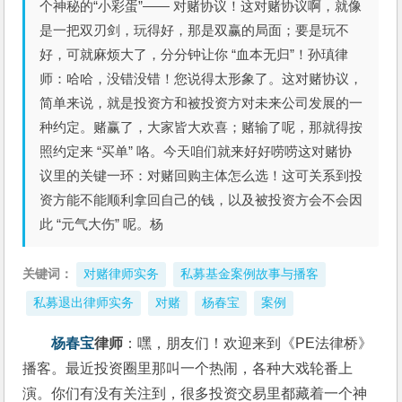
个神秘的“小彩蛋”—— 对赌协议！这对赌协议啊，就像
是一把双刃剑，玩得好，那是双赢的局面；要是玩不
好，可就麻烦大了，分分钟让你 “血本无归”！孙瑱律
师：哈哈，没错没错！您说得太形象了。这对赌协议，
简单来说，就是投资方和被投资方对未来公司发展的一
种约定。赌赢了，大家皆大欢喜；赌输了呢，那就得按
照约定来 “买单” 咯。今天咱们就来好好唠唠这对赌协
议里的关键一环：对赌回购主体怎么选！这可关系到投
资方能不能顺利拿回自己的钱，以及被投资方会不会因
此 “元气大伤” 呢。杨
关键词：
对赌律师实务
私募基金案例故事与播客
私募退出律师实务
对赌
杨春宝
案例
杨春宝
律师
：嘿，朋友们！欢迎来到《PE法律桥》
播客。最近投资圈里那叫一个热闹，各种大戏轮番上
演。你们有没有关注到，很多投资交易里都藏着一个神