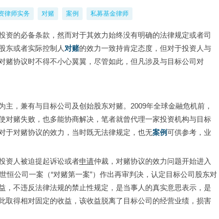
资律师实务
对赌
案例
私募基金律师
投资的必备条款，然而对于其效力始终没有明确的法律规定或者司
股东或者实际控制人
对赌
的效力一致持肯定态度，但对于投资人与
对赌协议时不得不小心翼翼，尽管如此，但凡涉及与目标公司对
主，兼有与目标公司及创始股东对赌。2009年全球金融危机前，
使对赌失败，也多能协商解决，笔者就曾代理一家投资机构与目标
对于对赌协议的效力，当时既无法律规定，也无
案例
可供参考，业
投资人被迫提起诉讼或者
申请
仲裁，对赌协议的效力问题开始进入
肃世恒公司一案（“对赌第一案”）作出再审判决，认定目标公司股东对
益，不违反法律法规的禁止性规定，是当事人的真实意思表示，是
此取得相对固定的收益，该收益脱离了目标公司的经营业绩，损害