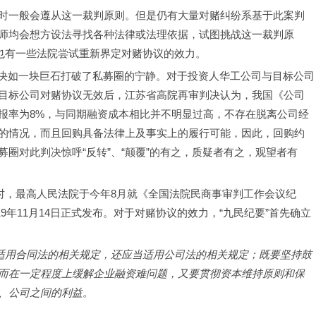
时一般会遵从这一裁判原则。但是仍有大量对赌纠纷系基于此案判
师均会想方设法寻找各种法律或法理依据，试图挑战这一裁判原
但也有一些法院尝试重新界定对赌协议的效力。
”的再审判决如一块巨石打破了私募圈的宁静。对于投资人华工公司与目标公司
目标公司对赌协议无效后，江苏省高院再审判决认为，我国《公司
报率为8%，与同期融资成本相比并不明显过高，不存在脱离公司经
的情况，而且回购具备法律上及事实上的履行可能，因此，回购约
圈对此判决惊呼“反转”、“颠覆”的有之，质疑者有之，观望者有
时，最高人民法院于今年8月就《全国法院民商事审判工作会议纪
9年11月14日正式发布。对于对赌协议的效力，“九民纪要”首先确立
当适用合同法的相关规定，还应当适用公司法的相关规定；既要坚持鼓
而在一定程度上缓解企业融资难问题，又要贯彻资本维持原则和保
、公司之间的利益。