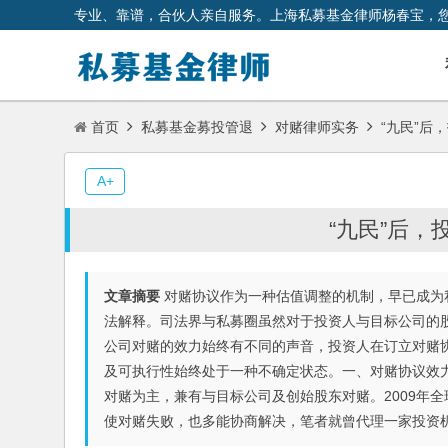
专业、靠谱，合伙人亲自服务。上海私募基金律师杨春宝，
首页
私募基金募投管退
对赌律师实务
“九民”后
A+
“九民”后
文章摘要
对赌协议作为一种估值调整的机制，早已成为
法解释。司法界与私募圈虽然对于投资人与目标公司的
公司对赌的效力始终有不同的声音，投资人在订立对赌
及可执行性始终处于一种不确定状态。一、对赌协议效力
对赌为主，兼有与目标公司及创始股东对赌。2009年
使对赌失败，也多能协商解决，笔者就曾代理一家投资