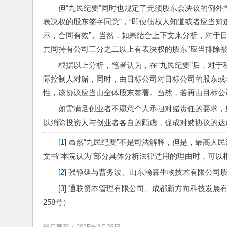
但“九民纪要”同时也规定了无须股东会决议的例外
表决权的股东签字同意”，“即便债权人知道或者应当
示，合同有效”。当然，如果结合上下文来分析，对于
共同持有公司三分之二以上有表决权的股东”应当排除
根据以上分析，笔者认为，在“九民纪要”后，对
际控制人对赌，同时，由目标公司对目标公司的股东或
性，该协议应当由全体股东签署。当然，若再由目标公
如需满足创业者不愿意个人承担对赌责任的要求，
以消除投资人与创业者各自的顾虑，促成对赌协议的达
[1]
 虽然“九民纪要”不是司法解释，但是，最高人
文书“本院认为”部分具体分析法律适用的理由时，可以
[2]
 强静延与曹务波、山东瀚霖生物技术有限公司股
[3]
 通联资本管理有限公司、成都新方向科技发展
258号）