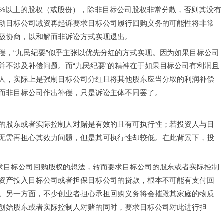
0%以上的股权（或股份），除非目标公司股权非常分散，否则其没有
动目标公司减资再起诉要求目标公司履行回购义务的可能性将非常
极协商，以和解而非诉讼方式实现退出。
偿，“九民纪要”似乎主张以优先分红的方式实现。因为如果目标公司
并不涉及补偿问题。而“九民纪要”的精神在于如果目标公司有利润且
人，实际上是强制目标公司分红且将其他股东应当分取的利润补偿
而非目标公司作出补偿，只是诉讼主体不同罢了。
的股东或者实际控制人对赌是有效的且有可执行性；若投资人与目
无需再担心其效力问题，但是其可执行性却较低。在此背景下，投
要求目标公司回购股权的想法，转而要求目标公司的股东或者实际控制
资产投入目标公司或者担保目标公司的贷款，根本不可能有支付回
。另一方面，不少创业者担心承担回购义务将会摧毁其家庭的物质
创始股东或者实际控制人对赌的同时，要求目标公司对此进行担