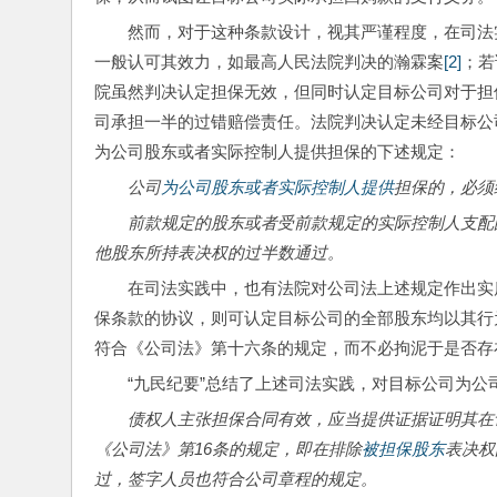
然而，对于这种条款设计，视其严谨程度，在司法
一般认可其效力，如最高人民法院判决的瀚霖案
[2]
；若
院虽然判决认定担保无效，但同时认定目标公司对于担
司承担一半的过错赔偿责任。法院判决认定未经目标公
为公司股东或者实际控制人提供担保的下述规定：
公司
为公司股东或者实际控制人提供
担保的，必须
前款规定的股东或者受前款规定的实际控制人支配
他股东所持表决权的过半数通过。
在司法实践中，也有法院对公司法上述规定作出实
保条款的协议，则可认定目标公司的全部股东均以其行
符合《公司法》第十六条的规定，而不必拘泥于是否存
“九民纪要”总结了上述司法实践，对目标公司为
债权人主张担保合同有效，应当提供证据证明其在
《公司法》第
16
条的规定，即在排除
被担保股东
表决权
过，签字人员也符合公司章程的规定。