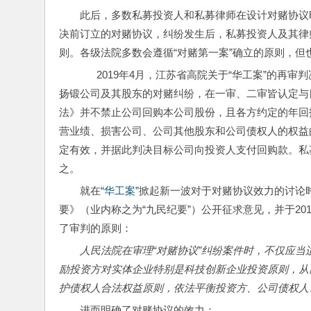
此后，多数私募投资人和私募律师在设计对赌协议
决前订立的对赌协议，纠纷发生后，私募投资人及其律
则。各级法院多数会遵循“对赌第一案”确立的原则，
      2019年4月，江苏省高院关于“华工案
扬锻公司及其股东的对赌纠纷，在一审、二审皆认定与
法》并不禁止公司回购本公司股份，且各方约定的年回
营业绩、损害公司、公司其他股东和公司债权人的权益
定有效，并据此判决目标公司向投资人支付回购款。私募
之。
就在
“华工案”
掀起新一波对于对赌协议效力的讨论
要》（业内称之为“九民纪要”）公开征求意见，并于201
了审判的原则：
人民法院在审理“对赌协议”纠纷案件时，不仅应
励投资方对实体企业特别是科技创新企业投资原则，从
护债权人合法权益原则，依法平衡投资方、公司债权人
进而明确了对赌协议的效力：