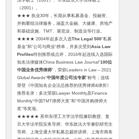
法学硕士（2001）、华东政法大学法律硕士
（2001）。
★★★ 执业30年，长期从事私募基金、投融资、
并购重组法律服务，涵盖大金融、大健康、房地产
和基础设施、TMT、展览业、制造业等行业。
★★★★ 2004年起多次入选
The Legal 500
“私募
基金”和“公司与商业”榜单，并多次受到
Asia Law
Profiles
特别推荐或点评，2016年起连续入选国际
知名法律媒体China Business Law Journal“
100位
中国业务优秀律师
”，荣获Leaders in Law – 2021
Global Awards“
中国年度公司法专家
”称号；连续
荣登《中国知名企业法总推荐的优秀律师&律所》
推荐名录；多次荣获Lawyer Monthly及Finance
Monthly“中国TMT律师大奖”和“中国并购律师大
奖”等奖项。
★★★★★ 系华东理工大学法学院兼职教授、复
旦大学法学院实务导师、华东政法大学兼职研究生
导师、上海交通大学私募总裁班讲师、上海市商务