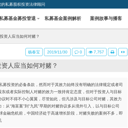
您的私募股权投资法律顾问
私募基金募投管退
私募基金案例解析
案例故事与播客
，投资人应当如何对赌？
杨春宝
2019/11/30
0
7,757
，投资人应当如何对赌？
私募投资的必备条款，然而对于其效力始终没有明确的法律规定或者司
股东或者实际控制人对赌的效力一致持肯定态度，但对于投资人与目标
协议时不得不小心翼翼，尽管如此，但凡涉及与目标公司对赌，其效力
：从“海富案”到“九民”早期的对赌协议多从境外引入，以与目标公司
全球金融危机前，中国经济处于高速增长阶段，对赌失败的案例不多，即
机