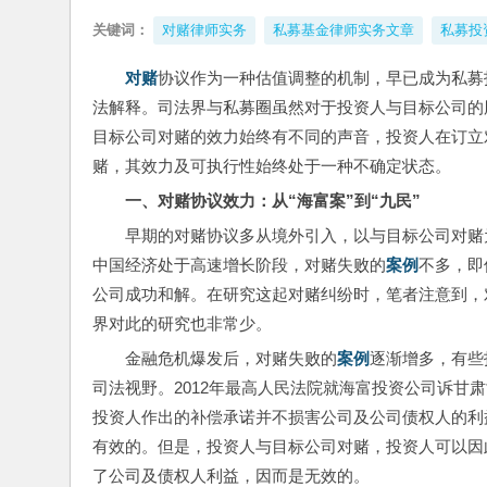
关键词：
对赌律师实务
私募基金律师实务文章
私募投
对赌
协议作为一种估值调整的机制，早已成为私募
法解释。司法界与私募圈虽然对于投资人与目标公司的
目标公司对赌的效力始终有不同的声音，投资人在订立
赌，其效力及可执行性始终处于一种不确定状态。
一、对赌协议效力：从“海富案”到“九民”
早期的对赌协议多从境外引入，以与目标公司对赌为
中国经济处于高速增长阶段，对赌失败的
案例
不多，即
公司成功和解。在研究这起对赌纠纷时，笔者注意到，
界对此的研究也非常少。
金融危机爆发后，对赌失败的
案例
逐渐增多，有些
司法视野。2012年最高人民法院就海富投资公司诉甘
投资人作出的补偿承诺并不损害公司及公司债权人的利
有效的。但是，投资人与目标公司对赌，投资人可以因
了公司及债权人利益，因而是无效的。