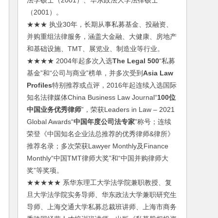
法学硕士（2001）、华东政法大学法律硕士
（2001）。
★★★ 执业30年，长期从事私募基金、投融资、
并购重组法律服务，涵盖大金融、大健康、房地产
和基础设施、TMT、展览业、制造业等行业。
★★★★ 2004年起多次入选
The Legal 500
“私募
基金”和“公司与商业”榜单，并多次受到
Asia Law
Profiles
特别推荐或点评，2016年起连续入选国际
知名法律媒体China Business Law Journal“
100位
中国业务优秀律师
”，荣获Leaders in Law – 2021
Global Awards“
中国年度公司法专家
”称号；连续
荣登《中国知名企业法总推荐的优秀律师&律所》
推荐名录；多次荣获Lawyer Monthly及Finance
Monthly“中国TMT律师大奖”和“中国并购律师大
奖”等奖项。
★★★★★ 系华东理工大学法学院兼职教授、复
旦大学法学院实务导师、华东政法大学兼职研究生
导师、上海交通大学私募总裁班讲师、上海市商务