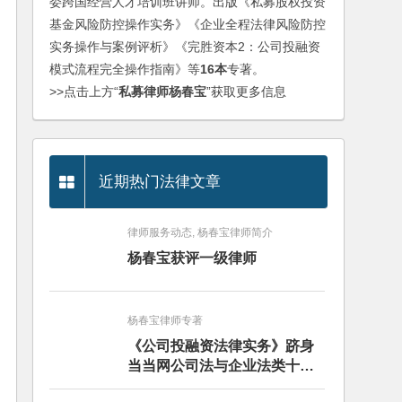
委跨国经营人才培训班讲师。出版《私募股权投资
基金风险防控操作实务》《企业全程法律风险防控
实务操作与案例评析》《完胜资本2：公司投融资
模式流程完全操作指南》等
16本
专著。
>>点击上方“
私募律师杨春宝
”获取更多信息
近期热门法律文章
律师服务动态, 杨春宝律师简介
杨春宝获评一级律师
杨春宝律师专著
《公司投融资法律实务》跻身
当当网公司法与企业法类十大
畅销图书榜