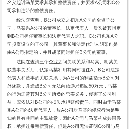
名义起诉马某要求其承担赔偿责任，并要求A公司和C公
司承担连带的赔偿责任。
经法院查明，B公司成立之初系A公司的全资子公
司，马某系A公司的董事长、法定代表人，后又被其指定
到B公司担任董事长和法定代表人之职。C公司也系A公
司投资设立的子公司，其董事长和法定代理人胡某也是
由A公司指定的，并且胡某同时担任B公司的董事。
法院在查清三个企业之间关联关系和马某、胡某关
联董事关系后，认定马某利用其同时担任A、B公司法定
代表人和董事的关联关系，为A公司的利益指示B公司对
外还款，并造成B公司无法向旅游局追回50万元，马某
的行为违背其对B公司所负的忠实义务，侵害了公司利
益，应依法对B公司的损失承担赔偿责任。同时由于马某
系A公司的法定代表人，故A公司对马某的侵权行为是明
知的且有共同的主观故意，因此A公司与马某构成共同侵
权，承担连带赔偿责任。但是A公司无法证明C公司与马