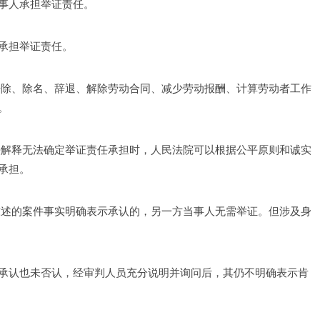
事人承担举证责任。 
承担举证责任。 
开除、除名、辞退、解除劳动合同、减少劳动报酬、计算劳动者工作
。 
法解释无法确定举证责任承担时，人民法院可以根据公平原则和诚实
承担。 
陈述的案件事实明确表示承认的，另一方当事人无需举证。但涉及身
承认也未否认，经审判人员充分说明并询问后，其仍不明确表示肯