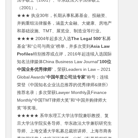
法学硕士（2001）、华东政法大学法律硕士
（2001）。
★★★ 执业30年，长期从事私募基金、投融资、
并购重组法律服务，涵盖大金融、大健康、房地产
和基础设施、TMT、展览业、制造业等行业。
★★★★ 2004年起多次入选
The Legal 500
“私募
基金”和“公司与商业”榜单，并多次受到
Asia Law
Profiles
特别推荐或点评，2016年起连续入选国际
知名法律媒体China Business Law Journal“
100位
中国业务优秀律师
”，荣获Leaders in Law – 2021
Global Awards“
中国年度公司法专家
”称号；连续
荣登《中国知名企业法总推荐的优秀律师&律所》
推荐名录；多次荣获Lawyer Monthly及Finance
Monthly“中国TMT律师大奖”和“中国并购律师大
奖”等奖项。
★★★★★ 系华东理工大学法学院兼职教授、复
旦大学法学院实务导师、华东政法大学兼职研究生
导师、上海交通大学私募总裁班讲师、上海市商务