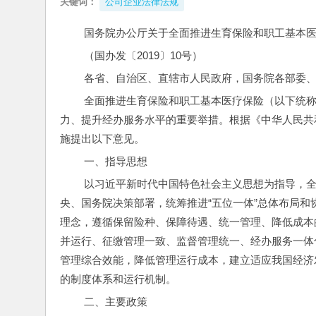
关键词：
公司企业法律法规
 国务院办公厅关于全面推进生育保险和职工基本
 （国办发〔2019〕10号）
 各省、自治区、直辖市人民政府，国务院各部委
 全面推进生育保险和职工基本医疗保险（以下统称两项保险）合并实施，是保障职工社会保险待遇、增强基金共济能
力、提升经办服务水平的重要举措。根据《中华人民共
施提出以下意见。
 一、指导思想
 以习近平新时代中国特色社会主义思想为指导，全面贯彻党的十九大和十九届二中、三中全会精神，认真落实党中
央、国务院决策部署，统筹推进“五位一体”总体布局和
理念，遵循保留险种、保障待遇、统一管理、降低成本
并运行、征缴管理一致、监督管理统一、经办服务一体
管理综合效能，降低管理运行成本，建立适应我国经济
的制度体系和运行机制。
 二、主要政策