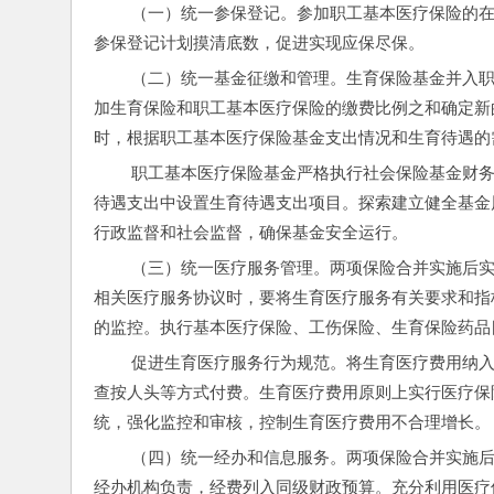
 （一）统一参保登记。参加职工基本医疗保险的在职职工同步参加生育保险。实施过程中要完善参保范围，结合全民
参保登记计划摸清底数，促进实现应保尽保。
 （二）统一基金征缴和管理。生育保险基金并入职工基本医疗保险基金，统一征缴，统筹层次一致。按照用人单位参
加生育保险和职工基本医疗保险的缴费比例之和确定新
时，根据职工基本医疗保险基金支出情况和生育待遇的
 职工基本医疗保险基金严格执行社会保险基金财务制度，不再单列生育保险基金收入，在职工基本医疗保险统筹基金
待遇支出中设置生育待遇支出项目。探索建立健全基金
行政监督和社会监督，确保基金安全运行。
 （三）统一医疗服务管理。两项保险合并实施后实行统一定点医疗服务管理。医疗保险经办机构与定点医疗机构签订
相关医疗服务协议时，要将生育医疗服务有关要求和指
的监控。执行基本医疗保险、工伤保险、生育保险药品
 促进生育医疗服务行为规范。将生育医疗费用纳入医保支付方式改革范围，推动住院分娩等医疗费用按病种、产前检
查按人头等方式付费。生育医疗费用原则上实行医疗保
统，强化监控和审核，控制生育医疗费用不合理增长。
 （四）统一经办和信息服务。两项保险合并实施后，要统一经办管理，规范经办流程。经办管理统一由基本医疗保险
经办机构负责，经费列入同级财政预算。充分利用医疗