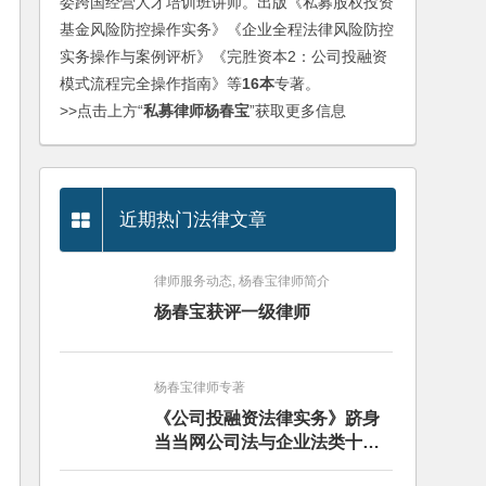
委跨国经营人才培训班讲师。出版《私募股权投资
基金风险防控操作实务》《企业全程法律风险防控
实务操作与案例评析》《完胜资本2：公司投融资
模式流程完全操作指南》等
16本
专著。
>>点击上方“
私募律师杨春宝
”获取更多信息
近期热门法律文章
律师服务动态, 杨春宝律师简介
杨春宝获评一级律师
杨春宝律师专著
《公司投融资法律实务》跻身
当当网公司法与企业法类十大
畅销图书榜