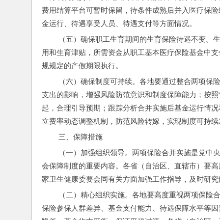
费用结算平台可暂时保留，待条件成熟后并入医疗保险
金运行、待遇享受人员、待遇支付等方面情况。
 （五）确保职工生育期间的生育保险待遇不变。生育保险待遇包括《中华人民共和国社会保险法》规定的生育医疗费
用和生育津贴，所需资金从职工基本医疗保险基金中支
规规定的产假期限执行。
 （六）确保制度可持续。各地要通过整合两项保险基金增强基金统筹共济能力；研判当前和今后人口形势对生育保险
支出的影响，增强风险防范意识和制度保障能力；按照
起，合理引导预期；跟踪分析合并实施后基金运行情况
立费率动态调整机制，防范风险转嫁，实现制度可持续
 三、保障措施
 （一）加强组织领导。两项保险合并实施是党中央、国务院作出的一项重要部署，也是推动建立更加公平更可持续社
会保障制度的重要内容。各省（自治区、直辖市）要高
家卫生健康委要会同有关方面加强工作指导，及时研究
 （二）精心组织实施。各地要高度重视两项保险合并实施工作，按照本意见要求，根据当地生育保险和职工基本医疗
保险参保人群差异、基金支付能力、待遇保障水平等因