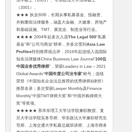
法学硕士（2001）、华东政法大学法律硕士
（2001）。
★★★ 执业30年，长期从事私募基金、投融资、
并购重组法律服务，涵盖大金融、大健康、房地产
和基础设施、TMT、展览业、制造业等行业。
★★★★ 2004年起多次入选
The Legal 500
“私募
基金”和“公司与商业”榜单，并多次受到
Asia Law
Profiles
特别推荐或点评，2016年起连续入选国际
知名法律媒体China Business Law Journal“
100位
中国业务优秀律师
”，荣获Leaders in Law – 2021
Global Awards“
中国年度公司法专家
”称号；连续
荣登《中国知名企业法总推荐的优秀律师&律所》
推荐名录；多次荣获Lawyer Monthly及Finance
Monthly“中国TMT律师大奖”和“中国并购律师大
奖”等奖项。
★★★★★ 系华东理工大学法学院兼职教授、复
旦大学法学院实务导师、华东政法大学兼职研究生
导师、上海交通大学私募总裁班讲师、上海市商务