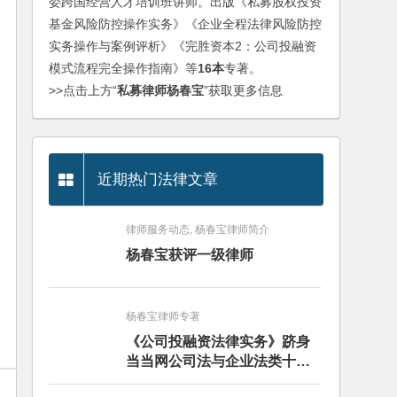
委跨国经营人才培训班讲师。出版《私募股权投资
基金风险防控操作实务》《企业全程法律风险防控
实务操作与案例评析》《完胜资本2：公司投融资
模式流程完全操作指南》等
16本
专著。
>>点击上方“
私募律师杨春宝
”获取更多信息
近期热门法律文章
律师服务动态, 杨春宝律师简介
杨春宝获评一级律师
杨春宝律师专著
《公司投融资法律实务》跻身
当当网公司法与企业法类十大
畅销图书榜