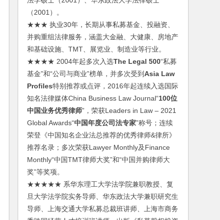
法学硕士（2001）、华东政法大学法律硕士
（2001）。
★★★ 执业30年，长期从事私募基金、投融资、
并购重组法律服务，涵盖大金融、大健康、房地产
和基础设施、TMT、展览业、制造业等行业。
★★★★ 2004年起多次入选
The Legal 500
“私募
基金”和“公司与商业”榜单，并多次受到
Asia Law
Profiles
特别推荐或点评，2016年起连续入选国际
知名法律媒体China Business Law Journal“
100位
中国业务优秀律师
”，荣获Leaders in Law – 2021
Global Awards“
中国年度公司法专家
”称号；连续
荣登《中国知名企业法总推荐的优秀律师&律所》
推荐名录；多次荣获Lawyer Monthly及Finance
Monthly“中国TMT律师大奖”和“中国并购律师大
奖”等奖项。
★★★★★ 系华东理工大学法学院兼职教授、复
旦大学法学院实务导师、华东政法大学兼职研究生
导师、上海交通大学私募总裁班讲师、上海市商务