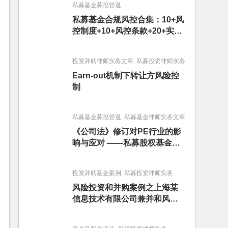
私募基金募投管退
私募基金合规风控合集：10+风
控制度+10+风控条款+20+实务
文章+每月动态
投资并购律师实务文章, 私募投资律师实务
Earn-out机制下转让方风险控
制
私募基金募投管退, 私募基金律师实务文章
《公司法》修订对PE行业的影
响与应对 ——私募股权基金募
投管退篇
投资并购基金案例, 私募投资律师实务
风险投资和并购案例之上海某
信息技术有限公司兼并和风险
投资服务