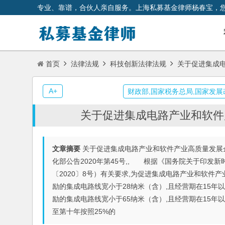
专业、靠谱，合伙人亲自服务。上海私募基金律师杨春宝，
首页
法律法规
科技创新法律法规
关于促进集成电
A+
财政部,国家税务总局,国家发展
关于促进集成电路产业和软件
文章摘要
关于促进集成电路产业和软件产业高质量发展企
化部公告2020年第45号,, 根据《国务院关于印
〔2020〕8号）有关要求,为促进集成电路产业和软件
励的集成电路线宽小于28纳米（含）,且经营期在15年
励的集成电路线宽小于65纳米（含）,且经营期在15年
至第十年按照25%的