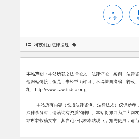
打赏
科技创新法律法规
本站声明：
本站所载之法律论文、法律评论、案例、法律
他网站链接，但是，未经书面许可，不得擅自摘编、转载。
址：http://www.LawBridge.org。
本站所有内容（包括法律咨询、法律法规）仅供参考，
法律事务时，请洽询有资质的律师。本站将努力为广大网
站所载投稿文章，其言论不代表本站观点，如需使用，请