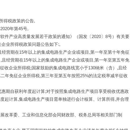
所得税政策的公告,
20年第45号,
软件产业高质量发展若干政策的通知》（国发〔2020〕8号）有关要
企业所得税政策问题公告如下:,
且经营期在15年以上的集成电路生产企业或项目,第一年至第十年免征
,且经营期在15年以上的集成电路生产企业或项目,第一年至第五年免
征收企业所得税;国家鼓励的集成电路线宽小于130纳米（含）,且经
第二年免征企业所得税,第三年至第五年按照25%的法定税率减半征收
优惠期自获利年度起计算;对于按照集成电路生产项目享受税收优惠政
度起计算,集成电路生产项目需单独进行会计核算、计算所得,并合理
发展改革委、工业和信息化部会同财政部、税务总局等相关部门制