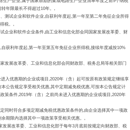
电路生产企业,属于国家鼓励的集成电路生产企业清单年度之前5个纳税
转年限最长不得超过10年。,
、测试企业和软件企业,自获利年度起,第一年至第二年免征企业所得
得税。,
测试企业和软件企业条件,由工业和信息化部会同国家发展改革委、财
自获利年度起,第一年至第五年免征企业所得税,接续年度减按10%
国家发展改革委、工业和信息化部会同财政部、税务总局等相关部门
经进入优惠期的企业或项目,2020年（含）起可按原有政策规定继续享
按本公告规定享受相关优惠,其中定期减免税优惠,可按本公告规定计
策条件,2019年（含）之前尚未进入优惠期的企业或项目,2020年
规定同时符合多项定期减免税优惠政策条件的,由企业选择其中一项政
剩余期限内选择其中一项政策享受相关优惠。,
国家发展改革委、工业和信息化部于每年3月底前按规定向财政部、税