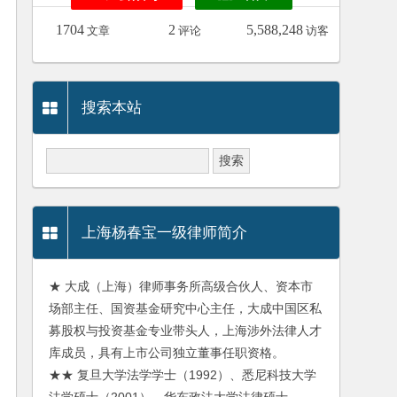
1704
2
5,588,248
文章
评论
访客
搜索本站
上海杨春宝一级律师简介
★ 大成（上海）律师事务所高级合伙人、资本市
场部主任、国资基金研究中心主任，大成中国区私
募股权与投资基金专业带头人，上海涉外法律人才
库成员，具有上市公司独立董事任职资格。
★★ 复旦大学法学学士（1992）、悉尼科技大学