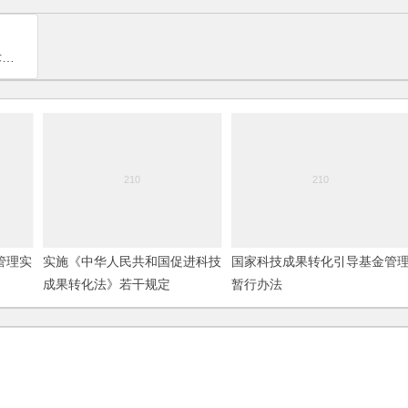
知
管理实
实施《中华人民共和国促进科技
国家科技成果转化引导基金管
成果转化法》若干规定
暂行办法