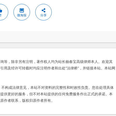
赞
微海报
分享
咨询等，除非另有注明，著作权人均为站长杨春宝高级律师本人。欢迎其
引用及经许可转载时均应注明作者和出处"法律桥"，并链接本站。本站网
不构成法律意见，本站不对资料的完整性和时效性负责。您在处理具体
友提供更好的服务，但不对本站提供的任何免费服务作出正式的承诺。本
与原作者联系，版权归原作者所有。