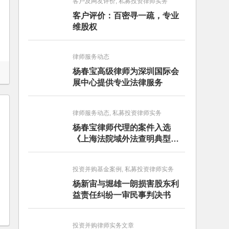
客户及网友评价, 私募投资律师实务
客户评价：百密寻一疏，专业
维股权
律师服务动态
杨春宝高级律师为深圳国际会
展中心提供专业法律服务
律师服务动态, 私募投资律师实务
杨春宝律师代理的案件入选
《上海法院域外法查明典型案
例》
投资并购基金案例, 私募投资律师实务
杨新宙与堀雄一朗损害股东利
益责任纠纷一审民事判决书
投资并购律师实务文章