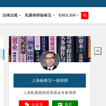
法律法规
私募律师杨春宝
ENGLISH
上海杨春宝一级律师
上海私募股权投资基金专家律师
公众号
名片