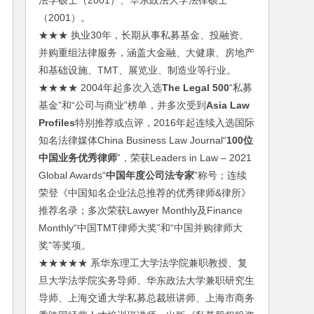
法学硕士（2001）、华东政法大学法律硕士
（2001）。
★★★ 执业30年，长期从事私募基金、投融资、
并购重组法律服务，涵盖大金融、大健康、房地产
和基础设施、TMT、展览业、制造业等行业。
★★★★ 2004年起多次入选
The Legal 500
“私募
基金”和“公司与商业”榜单，并多次受到
Asia Law
Profiles
特别推荐或点评，2016年起连续入选国际
知名法律媒体China Business Law Journal“
100位
中国业务优秀律师
”，荣获Leaders in Law – 2021
Global Awards“
中国年度公司法专家
”称号；连续
荣登《中国知名企业法总推荐的优秀律师&律所》
推荐名录；多次荣获Lawyer Monthly及Finance
Monthly“中国TMT律师大奖”和“中国并购律师大
奖”等奖项。
★★★★★ 系华东理工大学法学院兼职教授、复
旦大学法学院实务导师、华东政法大学兼职研究生
导师、上海交通大学私募总裁班讲师、上海市商务